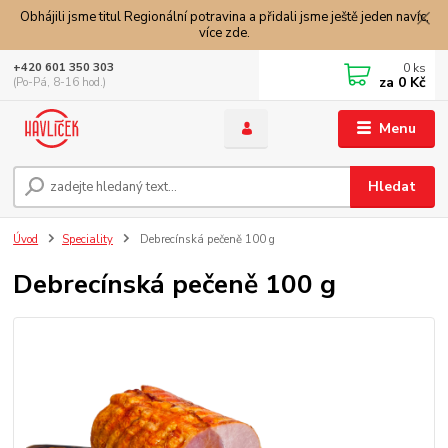
Obhájili jsme titul Regionální potravina a přidali jsme ještě jeden navíc,
více zde.
0
ks
+420 601 350 303
za
0 Kč
(Po-Pá, 8-16 hod.)
Menu
Hledat
Úvod
Speciality
Debrecínská pečeně 100 g
Debrecínská pečeně 100 g