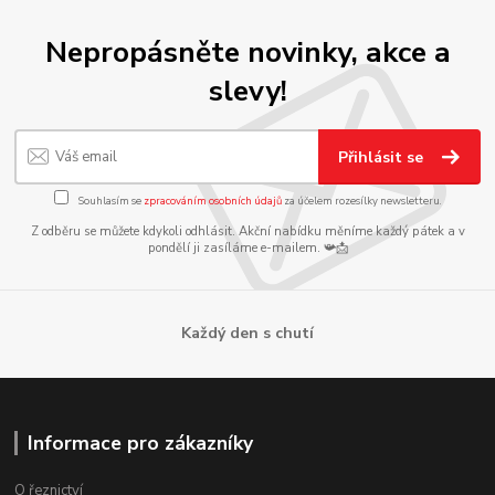
Nepropásněte novinky, akce a
slevy!
Přihlásit se
Souhlasím se
zpracováním osobních údajů
za účelem rozesílky newsletteru.
Z odběru se můžete kdykoli odhlásit. Akční nabídku měníme každý pátek a v
pondělí ji zasíláme e-mailem. 📯📩
Každý den s chutí
Informace pro zákazníky
O řeznictví