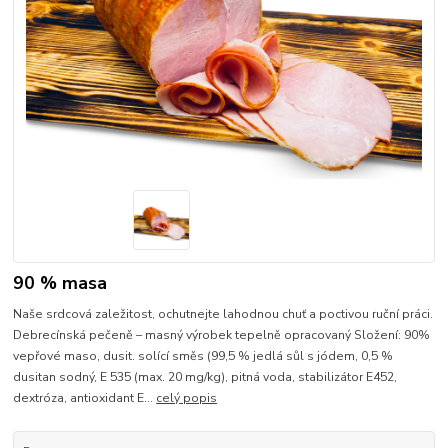
90 % masa
Naše srdcová zaležitost, ochutnejte lahodnou chuť a poctivou ruční práci.
Debrecínská pečeně – masný výrobek tepelně opracovaný Složení: 90%
vepřové maso, dusit. solící směs (99,5 % jedlá sůl s jódem, 0,5 %
dusitan sodný, E 535 (max. 20 mg/kg), pitná voda, stabilizátor E452,
dextróza, antioxidant E...
celý popis