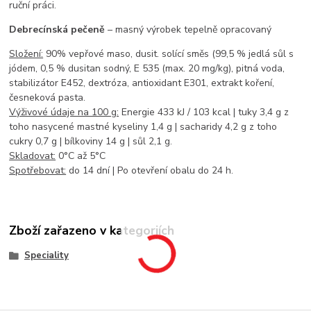
ruční práci.
Debrecínská pečeně
– masný výrobek tepelně opracovaný
Složení:
90% vepřové maso, dusit. solící směs (99,5 % jedlá sůl s
jódem, 0,5 % dusitan sodný, E 535 (max. 20 mg/kg), pitná voda,
stabilizátor E452, dextróza, antioxidant E301, extrakt koření,
česneková pasta.
Výživové údaje na 100 g:
Energie 433 kJ / 103 kcal | tuky 3,4 g z
toho nasycené mastné kyseliny 1,4 g | sacharidy 4,2 g z toho
cukry 0,7 g | bílkoviny 14 g | sůl 2,1 g.
Skladovat:
0°C až 5°C
Spotřebovat:
do 14 dní | Po otevření obalu do 24 h.
Zboží zařazeno v kategoriích
Speciality