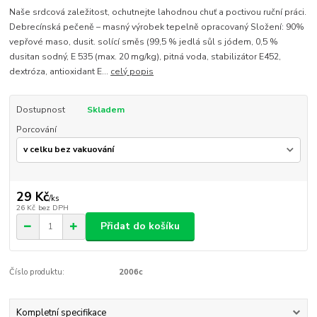
Naše srdcová zaležitost, ochutnejte lahodnou chuť a poctivou ruční práci.
Debrecínská pečeně – masný výrobek tepelně opracovaný Složení: 90%
vepřové maso, dusit. solící směs (99,5 % jedlá sůl s jódem, 0,5 %
dusitan sodný, E 535 (max. 20 mg/kg), pitná voda, stabilizátor E452,
dextróza, antioxidant E...
celý popis
Dostupnost
Skladem
Porcování
29 Kč
/
ks
26 Kč
bez DPH
Přidat do košíku
Číslo produktu:
2006c
Kompletní specifikace