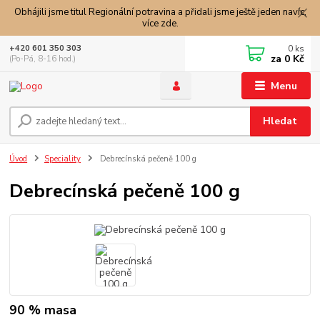
Obhájili jsme titul Regionální potravina a přidali jsme ještě jeden navíc,
více zde.
0
ks
+420 601 350 303
za
0 Kč
(Po-Pá, 8-16 hod.)
Menu
Hledat
Úvod
Speciality
Debrecínská pečeně 100 g
Debrecínská pečeně 100 g
90 % masa