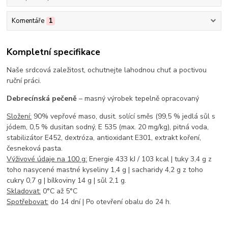
Komentáře
1
Kompletní specifikace
Naše srdcová zaležitost, ochutnejte lahodnou chuť a poctivou
ruční práci.
Debrecínská pečeně
– masný výrobek tepelně opracovaný
Složení:
90% vepřové maso, dusit. solící směs (99,5 % jedlá sůl s
jódem, 0,5 % dusitan sodný, E 535 (max. 20 mg/kg), pitná voda,
stabilizátor E452, dextróza, antioxidant E301, extrakt koření,
česneková pasta.
Výživové údaje na 100 g:
Energie 433 kJ / 103 kcal | tuky 3,4 g z
toho nasycené mastné kyseliny 1,4 g | sacharidy 4,2 g z toho
cukry 0,7 g | bílkoviny 14 g | sůl 2,1 g.
Skladovat:
0°C až 5°C
Spotřebovat:
do 14 dní | Po otevření obalu do 24 h.