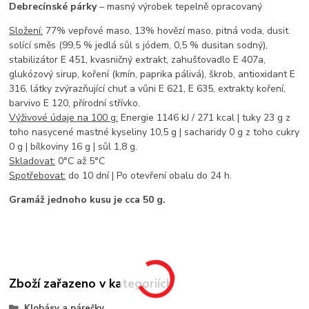
Debrecínské párky
– masný výrobek tepelně opracovaný
Složení:
77% vepřové maso, 13% hovězí maso, pitná voda, dusit.
solící směs (99,5 % jedlá sůl s jódem, 0,5 % dusitan sodný),
stabilizátor E 451, kvasničný extrakt, zahušťovadlo E 407a,
glukózový sirup, koření (kmín, paprika pálivá), škrob, antioxidant E
316, látky zvýrazňující chuť a vůni E 621, E 635, extrakty koření,
barvivo E 120, přírodní střívko.
Výživové údaje na 100 g:
Energie 1146 kJ / 271 kcal | tuky 23 g z
toho nasycené mastné kyseliny 10,5 g | sacharidy 0 g z toho cukry
0 g | bílkoviny 16 g | sůl 1,8 g.
Skladovat:
0°C až 5°C
Spotřebovat:
do 10 dní | Po otevření obalu do 24 h.
Gramáž jednoho kusu je cca 50 g.
Zboží zařazeno v kategoriích
Klobásy a párečky