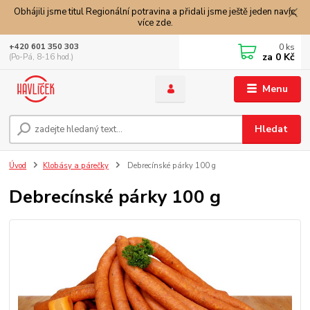
Obhájili jsme titul Regionální potravina a přidali jsme ještě jeden navíc,
více zde.
0
ks
+420 601 350 303
za
0 Kč
(Po-Pá, 8-16 hod.)
Menu
Hledat
Úvod
Klobásy a párečky
Debrecínské párky 100 g
Debrecínské párky 100 g