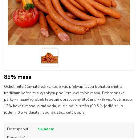
85% masa
Ochutnejte šťavnaté párky, které vás překvapí svou bohatou chutí a
tradičním kořením s vysokým podílem kvalitního masa. Debrecínské
párky – masný výrobek tepelně opracovaný Složení: 77% vepřové maso,
13% hovězí maso, pitná voda, dusit. solící směs (99,5 % jedlá sůl s
jódem, 0,5 % dusitan sodný), sta...
celý popis
Dostupnost
Skladem
Porcování