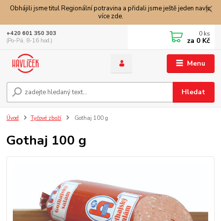
Obhájili jsme titul Regionální potravina a přidali jsme ještě jeden navíc,
více zde.
0
ks
+420 601 350 303
za
0 Kč
(Po-Pá, 8-16 hod.)
Menu
Hledat
Úvod
Tyčové zboží
Gothaj 100 g
Gothaj 100 g