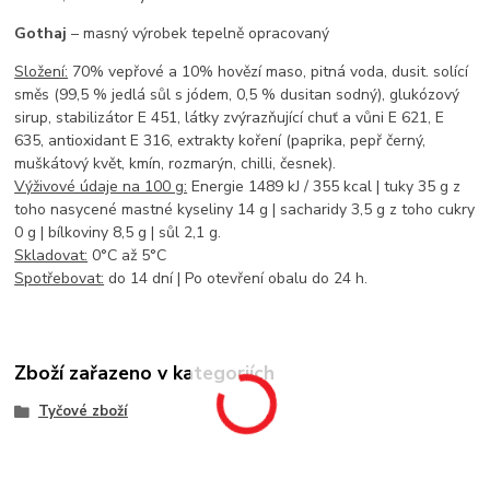
Gothaj
– masný výrobek tepelně opracovaný
Složení:
70% vepřové a 10% hovězí maso, pitná voda, dusit. solící
směs (99,5 % jedlá sůl s jódem, 0,5 % dusitan sodný), glukózový
sirup, stabilizátor E 451, látky zvýrazňující chuť a vůni E 621, E
635, antioxidant E 316, extrakty koření (paprika, pepř černý,
muškátový květ, kmín, rozmarýn, chilli, česnek).
Výživové údaje na 100 g:
Energie 1489 kJ / 355 kcal | tuky 35 g z
toho nasycené mastné kyseliny 14 g | sacharidy 3,5 g z toho cukry
0 g | bílkoviny 8,5 g | sůl 2,1 g.
Skladovat:
0°C až 5°C
Spotřebovat:
do 14 dní | Po otevření obalu do 24 h.
Zboží zařazeno v kategoriích
Tyčové zboží