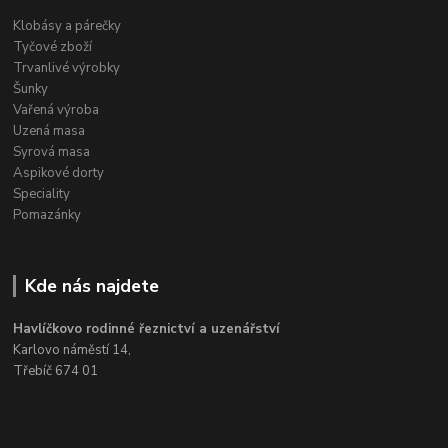
Klobásy a párečky
Tyčové zboží
Trvanlivé výrobky
Šunky
Vařená výroba
Uzená masa
Syrová masa
Aspikové dorty
Speciality
Pomazánky
Kde nás najdete
Havlíčkovo rodinné řeznictví a uzenářství
Karlovo náměstí 14,
Třebíč 674 01