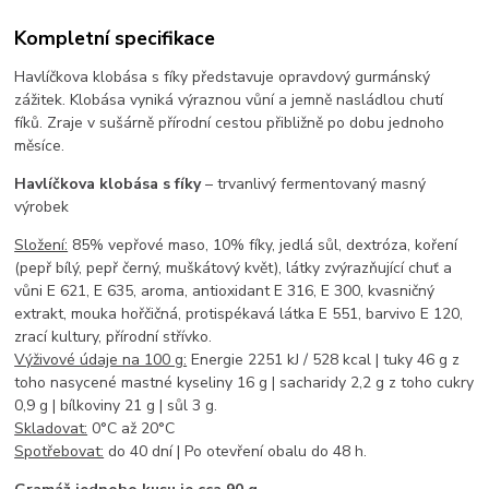
Kompletní specifikace
Havlíčkova klobása s fíky představuje opravdový gurmánský
zážitek. Klobása vyniká výraznou vůní a jemně nasládlou chutí
fíků. Zraje v sušárně přírodní cestou přibližně po dobu jednoho
měsíce.
Havlíčkova klobása s fíky
– trvanlivý fermentovaný masný
výrobek
Složení:
85% vepřové maso, 10% fíky, jedlá sůl, dextróza, koření
(pepř bílý, pepř černý, muškátový květ), látky zvýrazňující chuť a
vůni E 621, E 635, aroma, antioxidant E 316, E 300, kvasničný
extrakt, mouka hořčičná, protispékavá látka E 551, barvivo E 120,
zrací kultury, přírodní střívko.
Výživové údaje na 100 g:
Energie 2251 kJ / 528 kcal | tuky 46 g z
toho nasycené mastné kyseliny 16 g | sacharidy 2,2 g z toho cukry
0,9 g | bílkoviny 21 g | sůl 3 g.
Skladovat:
0°C až 20°C
Spotřebovat:
do 40 dní | Po otevření obalu do 48 h.