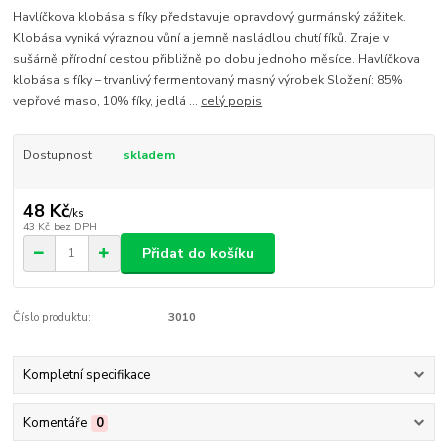
Havlíčkova klobása s fíky představuje opravdový gurmánský zážitek.
Klobása vyniká výraznou vůní a jemně nasládlou chutí fíků. Zraje v
sušárně přírodní cestou přibližně po dobu jednoho měsíce. Havlíčkova
klobása s fíky – trvanlivý fermentovaný masný výrobek Složení: 85%
vepřové maso, 10% fíky, jedlá ...
celý popis
Dostupnost
skladem
48 Kč
/
ks
43 Kč
bez DPH
Přidat do košíku
Číslo produktu:
3010
Kompletní specifikace
Komentáře
0