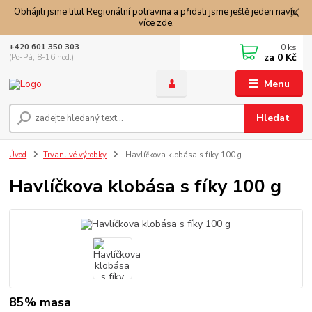
Obhájili jsme titul Regionální potravina a přidali jsme ještě jeden navíc,
více zde.
0
ks
+420 601 350 303
za
0 Kč
(Po-Pá, 8-16 hod.)
Menu
Hledat
Úvod
Trvanlivé výrobky
Havlíčkova klobása s fíky 100 g
Havlíčkova klobása s fíky 100 g
85% masa