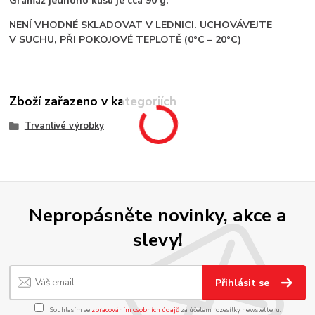
Gramáž jednoho kusu je cca 90 g.
NENÍ VHODNÉ SKLADOVAT V LEDNICI. UCHOVÁVEJTE
V SUCHU, PŘI POKOJOVÉ TEPLOTĚ (0°C – 20°C)
Zboží zařazeno v kategoriích
Trvanlivé výrobky
Nepropásněte novinky, akce a
slevy!
Přihlásit se
Souhlasím se
zpracováním osobních údajů
za účelem rozesílky newsletteru.