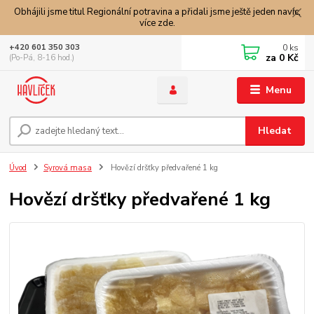
Obhájili jsme titul Regionální potravina a přidali jsme ještě jeden navíc,
více zde.
0
ks
+420 601 350 303
za
0 Kč
(Po-Pá, 8-16 hod.)
Menu
Hledat
Úvod
Syrová masa
Hovězí dršťky předvařené 1 kg
Hovězí dršťky předvařené 1 kg