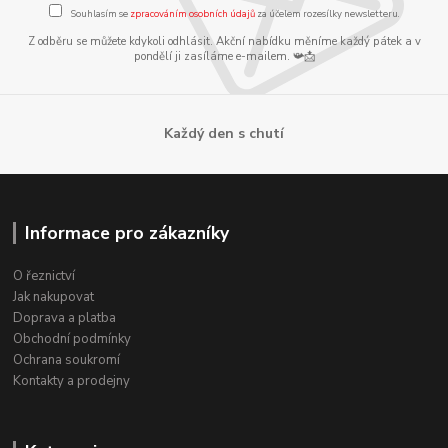
Souhlasím se
zpracováním osobních údajů
za účelem rozesílky newsletteru.
Z odběru se můžete kdykoli odhlásit. Akční nabídku měníme každý pátek a v
pondělí ji zasíláme e-mailem. 📯📩
Každý den s chutí
Informace pro zákazníky
O řeznictví
Jak nakupovat
Doprava a platba
Obchodní podmínky
Ochrana soukromí
Kontakty a prodejny