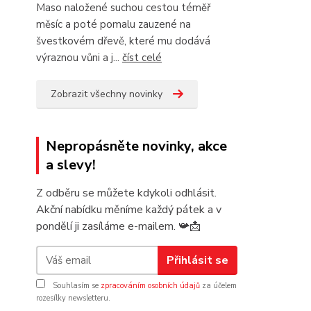
Maso naložené suchou cestou téměř
měsíc a poté pomalu zauzené na
švestkovém dřevě, které mu dodává
výraznou vůni a j...
číst celé
Zobrazit všechny novinky
Nepropásněte novinky, akce
a slevy!
Z odběru se můžete kdykoli odhlásit.
Akční nabídku měníme každý pátek a v
pondělí ji zasíláme e-mailem.
📯
📩
Přihlásit se
Souhlasím se
zpracováním osobních údajů
za účelem
rozesílky newsletteru.