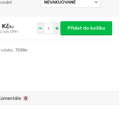
cování
 Kč
/
ks
Přidat do košíku
Kč
bez DPH
roduktu:
7200n
Komentáře
0