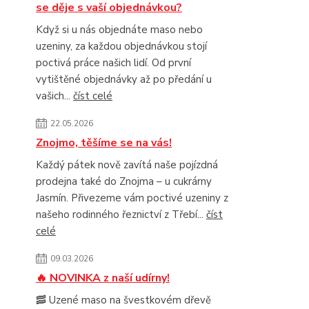
se děje s vaší objednávkou?
Když si u nás objednáte maso nebo
uzeniny, za každou objednávkou stojí
poctivá práce našich lidí. Od první
vytištěné objednávky až po předání u
vašich...
číst celé
22.05.2026
Znojmo, těšíme se na vás!
Každý pátek nově zavítá naše pojízdná
prodejna také do Znojma – u cukrárny
Jasmín. Přivezeme vám poctivé uzeniny z
našeho rodinného řeznictví z Třebí...
číst
celé
09.03.2026
🔥 NOVINKA z naší udírny!
🥓 Uzené maso na švestkovém dřevě