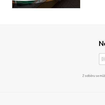
N
Z odběru se může