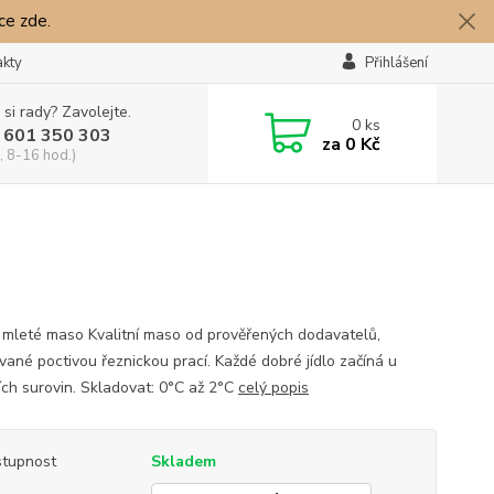
íce zde.
akty
Přihlášení
 si rady? Zavolejte.
0
ks
 601 350 303
za
0 Kč
, 8-16 hod.)
 mleté maso Kvalitní maso od prověřených dodavatelů,
vané poctivou řeznickou prací. Každé dobré jídlo začíná u
ních surovin. Skladovat: 0°C až 2°C
celý popis
tupnost
Skladem