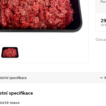
Por
29
26 
Číslo p
etní specifikace
tní specifikace
mleté maso