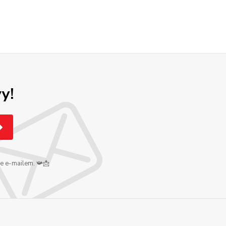
y!
me e-mailem. 📯📩