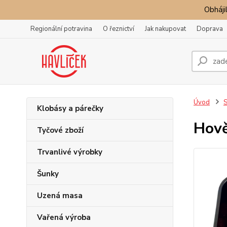
Obhájil
Regionální potravina
O řeznictví
Jak nakupovat
Doprava
Úvod
S
Klobásy a párečky
Hově
Tyčové zboží
Trvanlivé výrobky
Šunky
Uzená masa
Vařená výroba