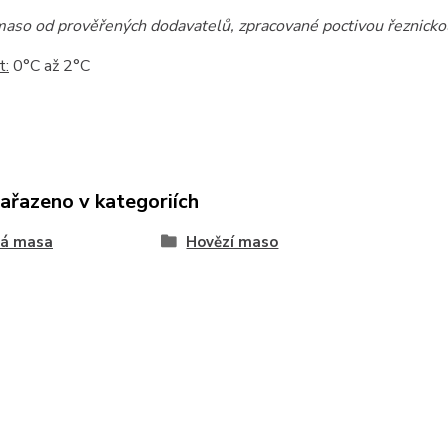
maso od prověřených dodavatelů, zpracované poctivou řeznickou p
t:
0°C až 2°C
zařazeno v kategoriích
vá masa
Hovězí maso