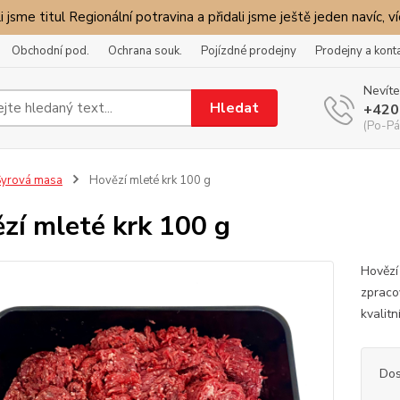
i jsme titul Regionální potravina a přidali jsme ještě jeden navíc, v
Obchodní pod.
Ochrana souk.
Pojízdné prodejny
Prodejny a kont
Nevíte
Hledat
+420
(Po-Pá
yrová masa
Hovězí mleté krk 100 g
zí mleté krk 100 g
Hovězí
zpraco
kvalit
Dos