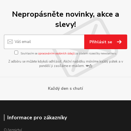
Nepropásněte novinky, akce a
slevy!
Přihlásit se
Souhlasím se
zpracováním osobních údajů
za účelem rozesílky newsletteru.
Z odběru se můžete kdykoli odhlásit. Akční nabídku měníme každý pátek a v
pondělí ji zasíláme e-mailem. 📯📩
Každý den s chutí
Informace pro zákazníky
O řeznictví