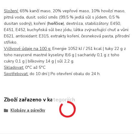
Složení:
65% kančí maso, 20% vepřové maso, 10% hovězí maso,
pitná voda, dusit. solící směs (99,5 % jedlá sůl s jódem, 0,5 %
dusitan sodný), koření (
hořčice
), dextróza, stabilizátory: E450,
E451, E452, kuchyňská sůl bez jódu, látka zvýrazňující chuť a vůni:
E621, antioxidant: E315, extrakty koření, česneková pasta, přírodní
střívko.
Výživové údaje na 100 g:
Energie 1052 kJ / 251 kcal | tuky 22 g z
toho nasycené mastné kyseliny 8,6 g | sacharidy 0,1 g z toho
cukry 0,1 g | bílkoviny 14 g | sůl 2,2 g.
Skladovat:
0°C až 5°C
Spotřebovat:
do 10 dní | Po otevření obalu do 24 h.
Zboží zařazeno v kategoriích
Klobásy a párečky