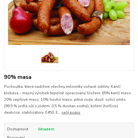
90% masa
Pochoutka, která nadchne všechny milovníky voňavé zvěřiny. Kančí
klobása – masný výrobek tepelně opracovaný Složení: 65% kančí maso,
20% vepřové maso, 10% hovězí maso, pitná voda, dusit. solící směs
(99,5 % jedlá sůl s jódem, 0,5 % dusitan sodný), koření (hořčice),
dextróza, stabilizátory: E450, E...
celý popis
Dostupnost
Skladem
Porcování