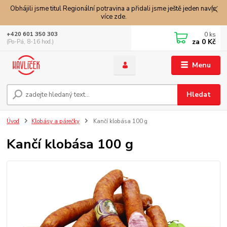
Obhájili jsme titul Regionální potravina a přidali jsme ještě jeden navíc,
více zde.
0
ks
+420 601 350 303
za
0 Kč
(Po-Pá, 8-16 hod.)
Menu
Hledat
Úvod
Klobásy a párečky
Kančí klobása 100 g
Kančí klobása 100 g