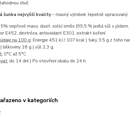
lahodnou chuť.
 šunka nejvyšší kvality
– masný výrobek tepelně opracovaný
5% vepřové maso, dusit. solící směs (99,5 % jedlá sůl s jódem, 
tor E452, dextróza, antioxidant E301, extrakt koření.
údaje na 100 g:
Energie 451 kJ / 107 kcal | tuky 3,5 g z toho na
| bílkoviny 18 g | sůl 2,3 g.
t:
0°C až 5°C
vat:
do 14 dní | Po otevření obalu do 24 h.
zařazeno v kategoriích
y