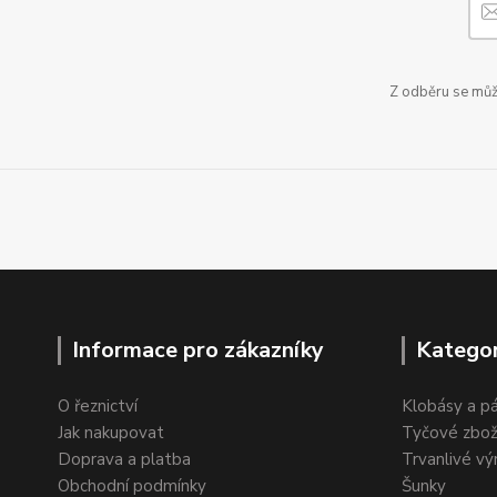
Z odběru se může
Informace pro zákazníky
Kategor
O řeznictví
Klobásy a p
Jak nakupovat
Tyčové zbož
Doprava a platba
Trvanlivé vý
Obchodní podmínky
Šunky