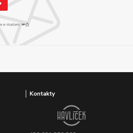
me e-mailem. 📯📩
Kontakty