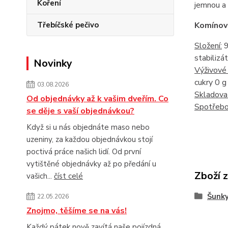
Koření
jemnou a 
Třebíčské pečivo
Komínová
Složení:
9
stabilizá
Novinky
Výživové 
cukry 0 g 
03.08.2026
Skladova
Od objednávky až k vašim dveřím. Co
Spotřebo
se děje s vaší objednávkou?
Když si u nás objednáte maso nebo
uzeniny, za každou objednávkou stojí
poctivá práce našich lidí. Od první
vytištěné objednávky až po předání u
Zboží 
vašich...
číst celé
Šunk
22.05.2026
Znojmo, těšíme se na vás!
Každý pátek nově zavítá naše pojízdná