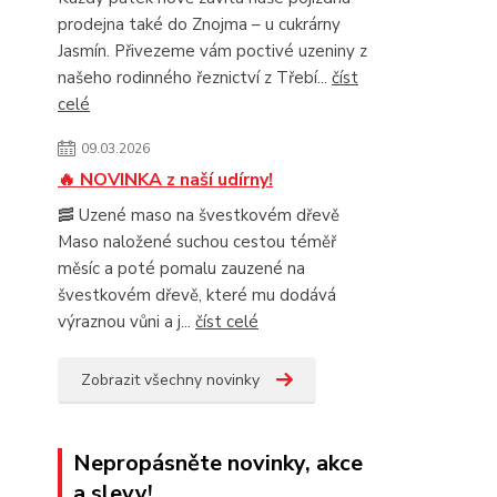
prodejna také do Znojma – u cukrárny
Jasmín. Přivezeme vám poctivé uzeniny z
našeho rodinného řeznictví z Třebí...
číst
celé
09.03.2026
🔥 NOVINKA z naší udírny!
🥓 Uzené maso na švestkovém dřevě
Maso naložené suchou cestou téměř
měsíc a poté pomalu zauzené na
švestkovém dřevě, které mu dodává
výraznou vůni a j...
číst celé
Zobrazit všechny novinky
Nepropásněte novinky, akce
a slevy!