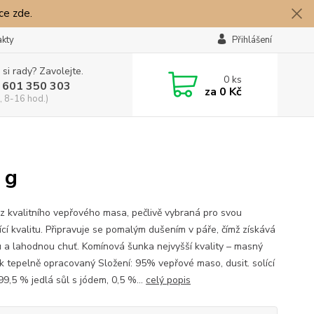
íce zde.
akty
Přihlášení
 si rady? Zavolejte.
0
ks
 601 350 303
za
0 Kč
, 8-16 hod.)
 g
z kvalitního vepřového masa, pečlivě vybraná pro svou
ící kvalitu. Připravuje se pomalým dušením v páře, čímž získává
 a lahodnou chuť. Komínová šunka nejvyšší kvality – masný
k tepelně opracovaný Složení: 95% vepřové maso, dusit. solící
99,5 % jedlá sůl s jódem, 0,5 %...
celý popis