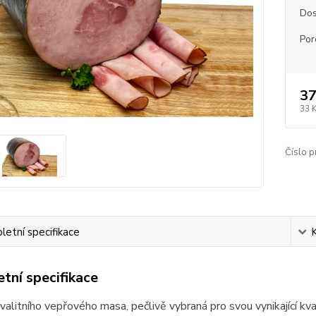
Dos
Por
37
33 
Číslo p
etní specifikace
tní specifikace
valitního vepřového masa, pečlivě vybraná pro svou vynikající kv