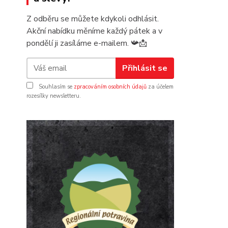
Z odběru se můžete kdykoli odhlásit.
Akční nabídku měníme každý pátek a v
pondělí ji zasíláme e-mailem.
📯
📩
Přihlásit se
Souhlasím se
zpracováním osobních údajů
za účelem
rozesílky newsletteru.