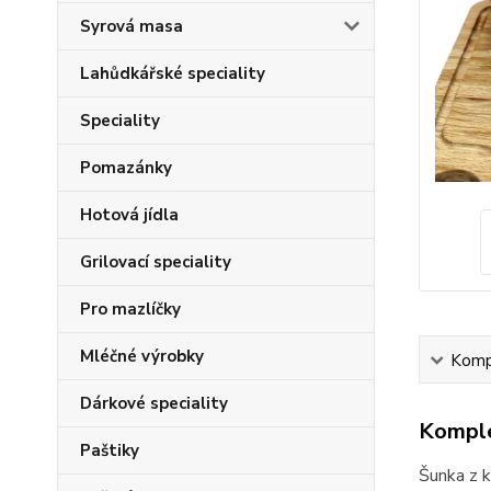
Syrová masa
Lahůdkářské speciality
Speciality
Pomazánky
Hotová jídla
Grilovací speciality
Pro mazlíčky
Mléčné výrobky
Kompl
Dárkové speciality
Komple
Paštiky
Šunka z k