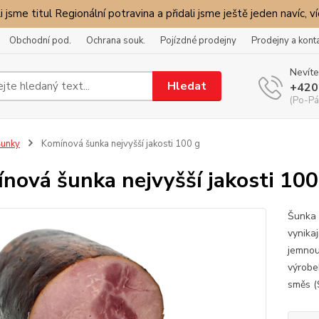
i jsme titul Regionální potravina a přidali jsme ještě jeden navíc, v
Obchodní pod.
Ochrana souk.
Pojízdné prodejny
Prodejny a kont
Nevíte
Hledat
+420
(Po-Pá
unky
Komínová šunka nejvyšší jakosti 100 g
nová šunka nejvyšší jakosti 100
Šunka 
vynikaj
jemnou
výrobe
směs (