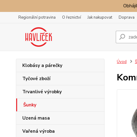
Obhájil
Regionální potravina
O řeznictví
Jak nakupovat
Doprava
Úvod
Š
Klobásy a párečky
Komí
Tyčové zboží
Trvanlivé výrobky
Šunky
Uzená masa
Vařená výroba