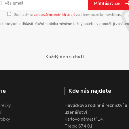
Přihlásit se
Souhlasím se
zpracováním osobních údajů
za účelem rozesílky newsletteru.
te kdykoli odhlásit. Akční nabídku měníme každý pátek a v pondělí ji zasílá
Každý den s chutí
ie
Kde nás najdete
árečky
Havlíčkovo rodinné řeznictví a
í
uzenářství
robky
Karlovo náměstí 14,
Třebíč 674 01