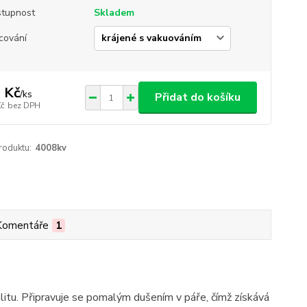
tupnost
Skladem
cování
 Kč
/
ks
Přidat do košíku
Kč
bez DPH
roduktu:
4008kv
Komentáře
1
alitu. Připravuje se pomalým dušením v páře, čímž získává