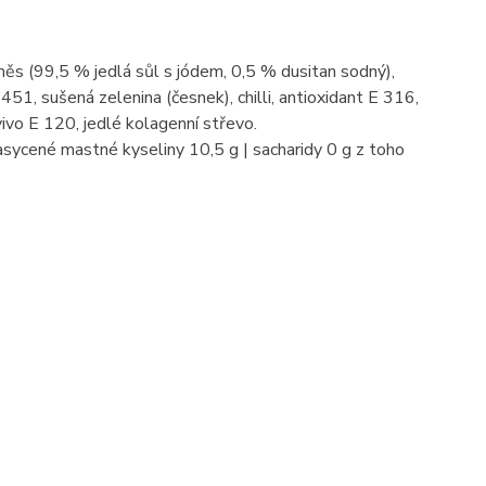
ěs (99,5 % jedlá sůl s jódem, 0,5 % dusitan sodný),
 451, sušená zelenina (česnek), chilli, antioxidant E 316,
rvivo E 120, jedlé kolagenní střevo.
asycené mastné kyseliny 10,5 g | sacharidy 0 g z toho