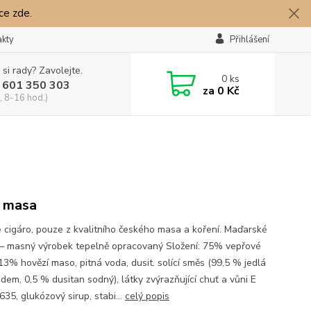
íce zde.
akty
Přihlášení
 si rady? Zavolejte.
0
ks
 601 350 303
za
0 Kč
, 8-16 hod.)
 masa
é cigáro, pouze z kvalitního českého masa a koření. Maďarské
 – masný výrobek tepelně opracovaný Složení: 75% vepřové
13% hovězí maso, pitná voda, dusit. solící směs (99,5 % jedlá
ódem, 0,5 % dusitan sodný), látky zvýrazňující chuť a vůni E
635, glukózový sirup, stabi...
celý popis