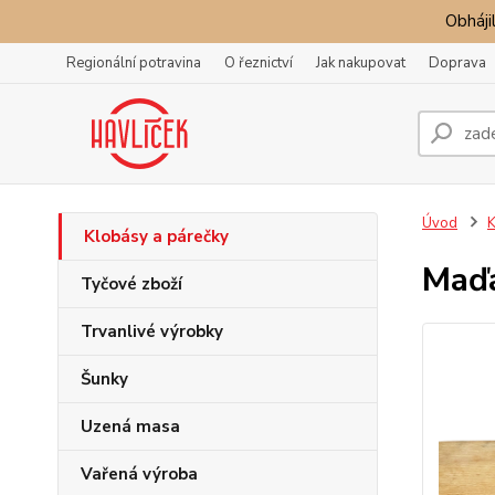
Obhájil
Regionální potravina
O řeznictví
Jak nakupovat
Doprava
Úvod
K
Klobásy a párečky
Maďa
Tyčové zboží
Trvanlivé výrobky
Šunky
Uzená masa
Vařená výroba