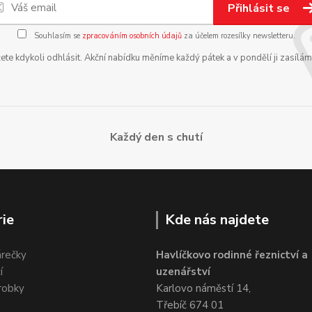
Přihlásit se
Souhlasím se
zpracováním osobních údajů
za účelem rozesílky newsletteru.
te kdykoli odhlásit. Akční nabídku měníme každý pátek a v pondělí ji zasílá
Každý den s chutí
ie
Kde nás najdete
árečky
Havlíčkovo rodinné řeznictví a
í
uzenářství
robky
Karlovo náměstí 14,
Třebíč 674 01