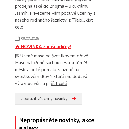
prodejna také do Znojma – u cukrárny
Jasmín. Přivezeme vám poctivé uzeniny z
našeho rodinného řeznictví z Třebí...
číst
celé
09.03.2026
🔥 NOVINKA z naší udírny!
🥓 Uzené maso na švestkovém dřevě
Maso naložené suchou cestou téměř
měsíc a poté pomalu zauzené na
švestkovém dřevě, které mu dodává
výraznou vůni a j...
číst celé
Zobrazit všechny novinky
Nepropásněte novinky, akce
a slevy!