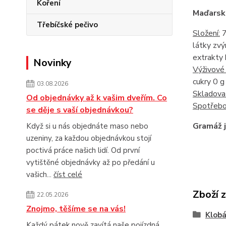
Koření
Maďarsk
Třebíčské pečivo
Složení:
7
látky zvý
extrakty 
Novinky
Výživové 
cukry 0 g 
03.08.2026
Skladova
Od objednávky až k vašim dveřím. Co
Spotřebo
se děje s vaší objednávkou?
Gramáž j
Když si u nás objednáte maso nebo
uzeniny, za každou objednávkou stojí
poctivá práce našich lidí. Od první
vytištěné objednávky až po předání u
vašich...
číst celé
Zboží 
22.05.2026
Znojmo, těšíme se na vás!
Klobá
Každý pátek nově zavítá naše pojízdná