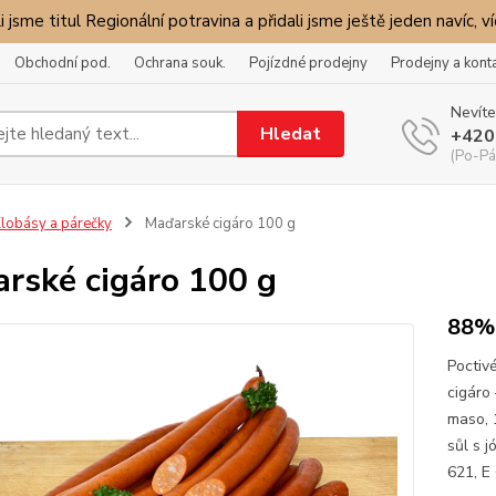
i jsme titul Regionální potravina a přidali jsme ještě jeden navíc, v
Obchodní pod.
Ochrana souk.
Pojízdné prodejny
Prodejny a kont
Nevíte
Hledat
+420
(Po-Pá
lobásy a párečky
Maďarské cigáro 100 g
rské cigáro 100 g
88%
Poctiv
cigáro
maso, 
sůl s j
621, E 