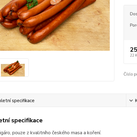
Dos
Por
25
22 
Číslo p
etní specifikace
tní specifikace
igáro, pouze z kvalitního českého masa a koření.