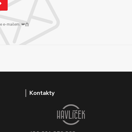
me e-mailem. 📯📩
Kontakty