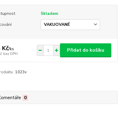
tupnost
Skladem
cování
 Kč
/
ks
Přidat do košíku
Kč
bez DPH
roduktu:
1023v
Komentáře
0