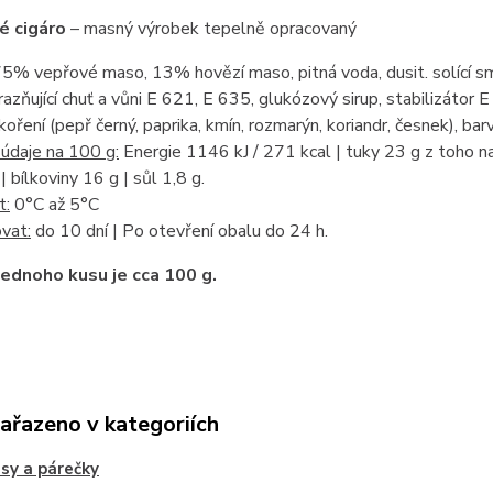
é cigáro
– masný výrobek tepelně opracovaný
5% vepřové maso, 13% hovězí maso, pitná voda, dusit. solící sm
razňující chuť a vůni E 621, E 635, glukózový sirup, stabilizátor E
koření (pepř černý, paprika, kmín, rozmarýn, koriandr, česnek), ba
údaje na 100 g:
Energie 1146 kJ / 271 kcal | tuky 23 g z toho n
| bílkoviny 16 g | sůl 1,8 g.
t:
0°C až 5°C
vat:
do 10 dní | Po otevření obalu do 24 h.
ednoho kusu je cca 100 g.
zařazeno v kategoriích
sy a párečky