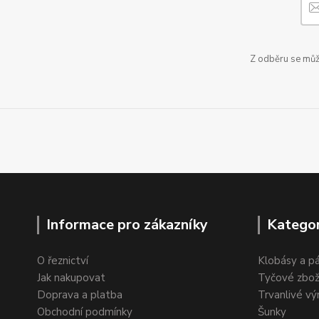
Z odběru se může
Informace pro zákazníky
Kategor
O řeznictví
Klobásy a p
Jak nakupovat
Tyčové zbož
Doprava a platba
Trvanlivé vý
Obchodní podmínky
Šunky