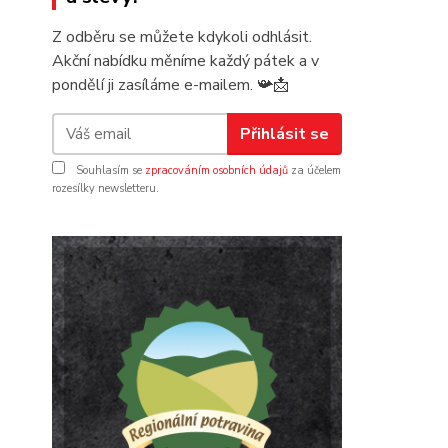
Z odběru se můžete kdykoli odhlásit.
Akční nabídku měníme každý pátek a v
pondělí ji zasíláme e-mailem.
📯
📩
Přihlásit se
Souhlasím se
zpracováním osobních údajů
za účelem
rozesílky newsletteru.