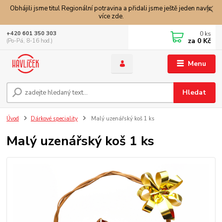
Obhájili jsme titul Regionální potravina a přidali jsme ještě jeden navíc,
více zde.
0
ks
+420 601 350 303
za
0 Kč
(Po-Pá, 8-16 hod.)
Menu
Hledat
Úvod
Dárkové speciality
Malý uzenářský koš 1 ks
Malý uzenářský koš 1 ks