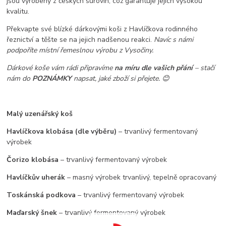
jsou vyrobeny z českých surovin, což garantuje jejich vysokou
kvalitu.
Překvapte své blízké dárkovými koši z Havlíčkova rodinného
řeznictví a těšte se na jejich nadšenou reakci.
Navíc s námi
podpoříte místní řemeslnou výrobu z Vysočiny.
Dárkové koše vám rádi připravíme
na míru dle vašich přání
– stačí
nám do
POZNÁMKY
napsat, jaké zboží si přejete. 😊
Malý uzenářský koš
Havlíčkova klobása (dle výběru)
– trvanlivý fermentovaný
výrobek
Čorizo klobása
– trvanlivý fermentovaný výrobek
Havlíčkův uherák
– masný výrobek trvanlivý, tepelně opracovaný
Toskánská podkova
– trvanlivý fermentovaný výrobek
Maďarský šnek
– trvanlivý fermentovaný výrobek