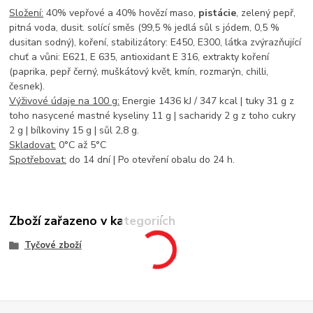
Složení:
40% vepřové a 40% hovězí maso,
pistácie
, zelený pepř,
pitná voda, dusit. solící směs (99,5 % jedlá sůl s jódem, 0,5 %
dusitan sodný), koření, stabilizátory: E450, E300, látka zvýrazňující
chuť a vůni: E621, E 635, antioxidant E 316, extrakty koření
(paprika, pepř černý, muškátový květ, kmín, rozmarýn, chilli,
česnek).
Výživové údaje na 100 g:
Energie 1436 kJ / 347 kcal | tuky 31 g z
toho nasycené mastné kyseliny 11 g | sacharidy 2 g z toho cukry
2 g | bílkoviny 15 g | sůl 2,8 g.
Skladovat:
0°C až 5°C
Spotřebovat:
do 14 dní | Po otevření obalu do 24 h.
Zboží zařazeno v kategoriích
Tyčové zboží