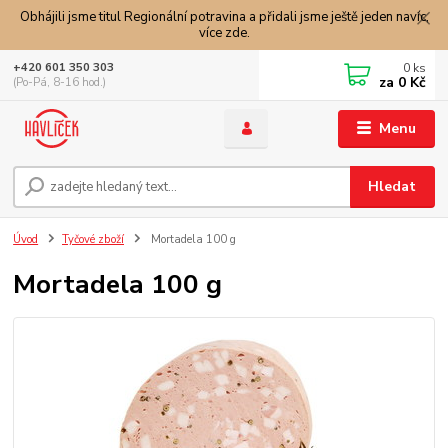
Obhájili jsme titul Regionální potravina a přidali jsme ještě jeden navíc,
více zde.
0
ks
+420 601 350 303
za
0 Kč
(Po-Pá, 8-16 hod.)
Menu
Hledat
Úvod
Tyčové zboží
Mortadela 100 g
Mortadela 100 g