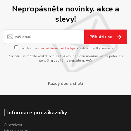
Nepropásněte novinky, akce a
slevy!
Přihlásit se
Souhlasím se
zpracováním osobních údajů
za účelem rozesílky newsletteru.
Z odběru se můžete kdykoli odhlásit. Akční nabídku měníme každý pátek a v
pondělí ji zasíláme e-mailem. 📯📩
Každý den s chutí
Informace pro zákazníky
O řeznictví