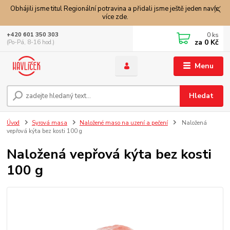
Obhájili jsme titul Regionální potravina a přidali jsme ještě jeden navíc,
více zde.
0
ks
+420 601 350 303
za
0 Kč
(Po-Pá, 8-16 hod.)
Menu
Hledat
Úvod
Syrová masa
Naložené maso na uzení a pečení
Naložená
vepřová kýta bez kosti 100 g
Naložená vepřová kýta bez kosti
100 g