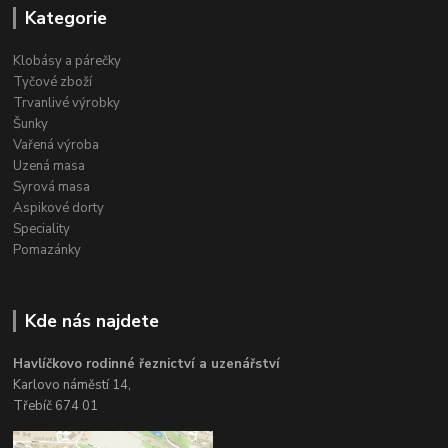
Kategorie
Klobásy a párečky
Tyčové zboží
Trvanlivé výrobky
Šunky
Vařená výroba
Uzená masa
Syrová masa
Aspikové dorty
Speciality
Pomazánky
Kde nás najdete
Havlíčkovo rodinné řeznictví a uzenářství
Karlovo náměstí 14,
Třebíč 674 01