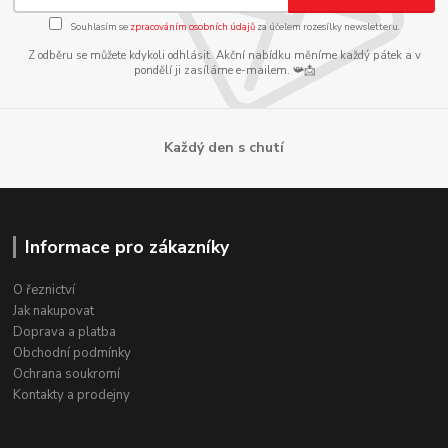
Souhlasím se
zpracováním osobních údajů
za účelem rozesílky newsletteru.
Z odběru se můžete kdykoli odhlásit. Akční nabídku měníme každý pátek a v
pondělí ji zasíláme e-mailem. 📯📩
Každý den s chutí
Informace pro zákazníky
O řeznictví
Jak nakupovat
Doprava a platba
Obchodní podmínky
Ochrana soukromí
Kontakty a prodejny