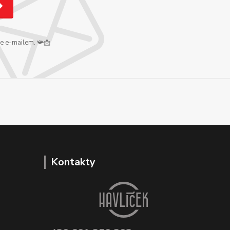
me e-mailem. 📯📩
Kontakty