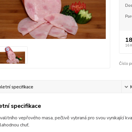
Dos
Por
18
16 
Číslo p
etní specifikace
tní specifikace
valitního vepřového masa, pečlivě vybraná pro svou vynikající kv
lahodnou chuť.