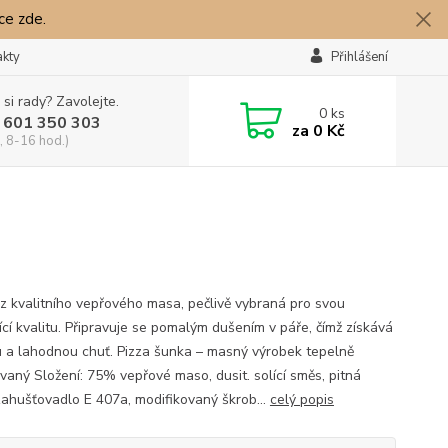
íce zde.
akty
Přihlášení
 si rady? Zavolejte.
0
ks
 601 350 303
za
0 Kč
, 8-16 hod.)
z kvalitního vepřového masa, pečlivě vybraná pro svou
ící kvalitu. Připravuje se pomalým dušením v páře, čímž získává
 a lahodnou chuť. Pizza šunka – masný výrobek tepelně
vaný Složení: 75% vepřové maso, dusit. solící směs, pitná
zahušťovadlo E 407a, modifikovaný škrob...
celý popis