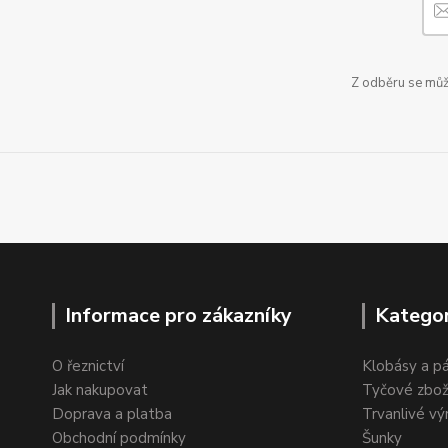
Z odběru se může
Informace pro zákazníky
Kategor
O řeznictví
Klobásy a p
Jak nakupovat
Tyčové zbož
Doprava a platba
Trvanlivé vý
Obchodní podmínky
Šunky