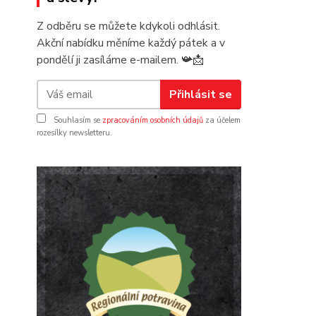
Z odběru se můžete kdykoli odhlásit.
Akční nabídku měníme každý pátek a v
pondělí ji zasíláme e-mailem.
📯
📩
Přihlásit se
Souhlasím se
zpracováním osobních údajů
za účelem
rozesílky newsletteru.