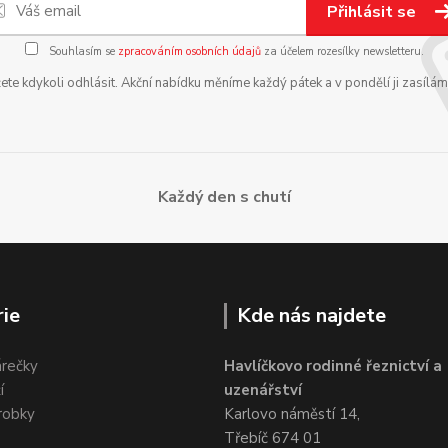
Přihlásit se
Souhlasím se
zpracováním osobních údajů
za účelem rozesílky newsletteru.
te kdykoli odhlásit. Akční nabídku měníme každý pátek a v pondělí ji zasílá
Každý den s chutí
ie
Kde nás najdete
árečky
Havlíčkovo rodinné řeznictví a
í
uzenářství
robky
Karlovo náměstí 14,
Třebíč 674 01