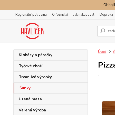
Obhájil
Regionální potravina
O řeznictví
Jak nakupovat
Doprava
Úvod
Š
Klobásy a párečky
Pizz
Tyčové zboží
Trvanlivé výrobky
Šunky
Uzená masa
Vařená výroba