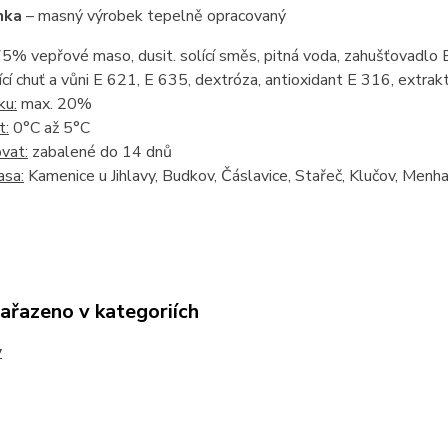
unka
– masný výrobek tepelně opracovaný
5% vepřové maso, dusit. solící směs, pitná voda, zahušťovadlo E
ící chuť a vůni E 621, E 635, dextróza, antioxidant E 316, extrakt
ku:
max. 20%
t:
0°C až 5°C
vat:
zabalené do 14 dnů
sa:
Kamenice u Jihlavy, Budkov, Čáslavice, Stařeč, Klučov, Menha
zařazeno v kategoriích
y