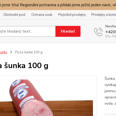
i jsme titul Regionální potravina a přidali jsme ještě jeden navíc, v
Obchodní pod.
Ochrana souk.
Pojízdné prodejny
Prodejny a kont
Nevíte
Hledat
+420
(Po-Pá
unky
Pizza šunka 100 g
a šunka 100 g
Šunka 
vynikaj
jemnou
opraco
voda, 