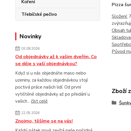
Koření
Pizza š
Třebíčské pečivo
Složení:
7
zvýrazňuj
Obsah tu
Novinky
Skladova
Spotřebo
03.08.2026
Původ ma
Od objednávky až k vašim dveřím. Co
se děje s vaší objednávkou?
Když si u nás objednáte maso nebo
uzeniny, za každou objednávkou stojí
poctivá práce našich lidí. Od první
Zboží 
vytištěné objednávky až po předání u
vašich...
číst celé
Šunk
22.05.2026
Znojmo, těšíme se na vás!
Každý pátek nově zavítá naše pojízdná