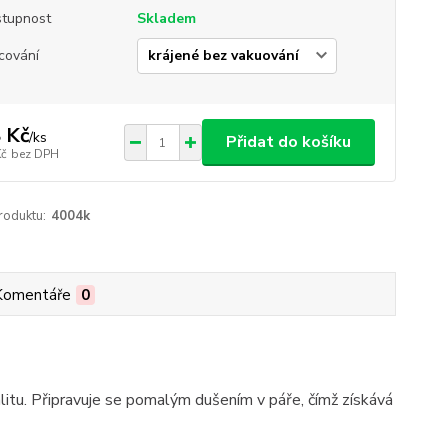
tupnost
Skladem
cování
 Kč
/
ks
Přidat do košíku
Kč
bez DPH
roduktu:
4004k
Komentáře
0
alitu. Připravuje se pomalým dušením v páře, čímž získává