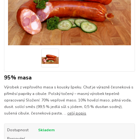
95% masa
Výrobek z vepřového masa s kousky špeku. Chuť je výrazně česneková s
příměsí papriky a cibule. Polský točený – masný výrobek tepelně
opracovaný Složení: 70% vepřové maso, 10% hovězí maso, pitná voda,
dusit. solící směs (99,5 % jedlá sůl s jódem, 0,5 % dusitan sodný),
sušená cibule, česneková pasta, ...
celý popis
Dostupnost
Skladem
Porcování