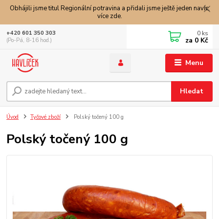
Obhájili jsme titul Regionální potravina a přidali jsme ještě jeden navíc,
více zde.
0
ks
+420 601 350 303
za
0 Kč
(Po-Pá, 8-16 hod.)
Menu
Hledat
Úvod
Tyčové zboží
Polský točený 100 g
Polský točený 100 g