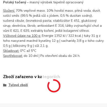
Polský točený
– masný výrobek tepelně opracovaný
Složení:
70% vepřové maso, 10% hovězí maso, pitná voda, dusit.
solící směs (99,5 % jedlá sůl s jódem, 0,5 % dusitan sodný),
sušená cibule, česneková pasta, stabilizátor E 451, glukózový
sirup, dextróza, škrob, antioxidant E 316, látky zvýrazňující chuť a
vůni E 621, E 635, extrakty koření, jedlé kolagenní střevo.
Výživové údaje na 100 g:
Energie 1352 kJ / 322 kcal | tuky 31 g z
toho nasycené mastné kyseliny 12 g | sacharidy 3,8 g z toho cukry
0,5 g | bílkoviny 9 g | sůl 2,1 g.
Skladovat:
0°C až 5°C
Spotřebovat:
do 10 dní | Po otevření obalu do 24 h.
Zboží zařazeno v kategoriích
Tyčové zboží