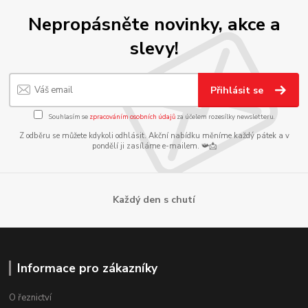
Nepropásněte novinky, akce a
slevy!
Přihlásit se
Souhlasím se
zpracováním osobních údajů
za účelem rozesílky newsletteru.
Z odběru se můžete kdykoli odhlásit. Akční nabídku měníme každý pátek a v
pondělí ji zasíláme e-mailem. 📯📩
Každý den s chutí
Informace pro zákazníky
O řeznictví