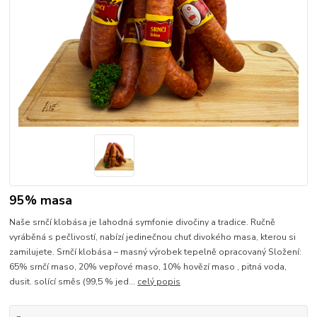
95% masa
Naše srnčí klobása je lahodná symfonie divočiny a tradice. Ručně
vyráběná s pečlivostí, nabízí jedinečnou chuť divokého masa, kterou si
zamilujete. Srnčí klobása – masný výrobek tepelně opracovaný Složení:
65% srnčí maso, 20% vepřové maso, 10% hovězí maso , pitná voda,
dusit. solící směs (99,5 % jed...
celý popis