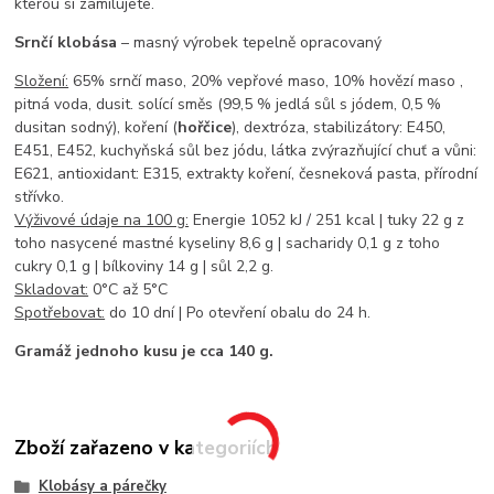
kterou si zamilujete.
Srnčí klobása
– masný výrobek tepelně opracovaný
Složení:
65% srnčí maso, 20% vepřové maso, 10% hovězí maso ,
pitná voda, dusit. solící směs (99,5 % jedlá sůl s jódem, 0,5 %
dusitan sodný), koření (
hořčice
), dextróza, stabilizátory: E450,
E451, E452, kuchyňská sůl bez jódu, látka zvýrazňující chuť a vůni:
E621, antioxidant: E315, extrakty koření, česneková pasta, přírodní
střívko.
Výživové údaje na 100 g:
Energie 1052 kJ / 251 kcal | tuky 22 g z
toho nasycené mastné kyseliny 8,6 g | sacharidy 0,1 g z toho
cukry 0,1 g | bílkoviny 14 g | sůl 2,2 g.
Skladovat:
0°C až 5°C
Spotřebovat:
do 10 dní | Po otevření obalu do 24 h.
Gramáž jednoho kusu je cca 140 g.
Zboží zařazeno v kategoriích
Klobásy a párečky