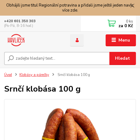
Obhájili jsme titul Regionální potravina a přidali jsme ještě jeden navíc,
více zde.
0
ks
+420 601 350 303
za
0 Kč
(Po-Pá, 8-16 hod.)
Menu
Hledat
Úvod
Klobásy a párečky
Srnčí klobása 100 g
Srnčí klobása 100 g