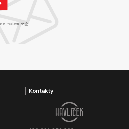
me e-mailem. 📯📩
Kontakty