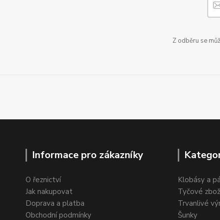
Z odběru se může
Informace pro zákazníky
Kategor
O řeznictví
Klobásy a p
Jak nakupovat
Tyčové zbož
Doprava a platba
Trvanlivé vý
Obchodní podmínky
Šunky