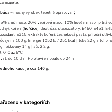
 zamilujete.
obása
– masný výrobek tepelně opracovaný
5% srnčí maso, 20% vepřové maso, 10% hovězí maso , pitná voda,
odný), koření (
hořčice
), dextróza, stabilizátory: E450, E451, E452
ioxidant: E315, extrakty koření, česneková pasta, přírodní střívk
údaje na 100 g:
Energie 1052 kJ / 251 kcal | tuky 22 g z toho n
g | bílkoviny 14 g | sůl 2,2 g.
t:
0°C až 5°C
vat:
do 10 dní | Po otevření obalu do 24 h.
ednoho kusu je cca 140 g.
zařazeno v kategoriích