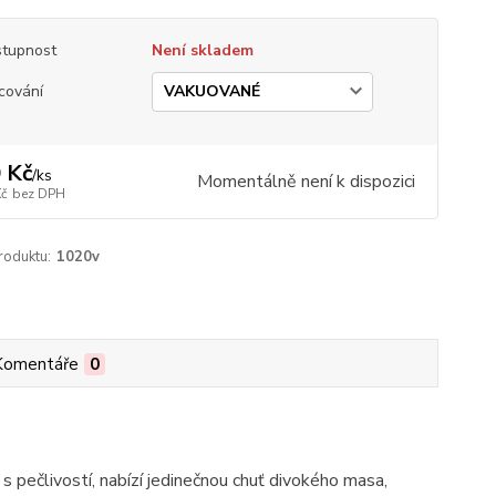
tupnost
Není skladem
cování
 Kč
/
ks
Momentálně není k dispozici
Kč
bez DPH
roduktu:
1020v
Komentáře
0
s pečlivostí, nabízí jedinečnou chuť divokého masa,