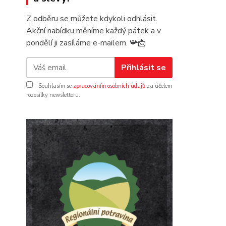
Z odběru se můžete kdykoli odhlásit.
Akční nabídku měníme každý pátek a v
pondělí ji zasíláme e-mailem.
📯
📩
Přihlásit se
Souhlasím se
zpracováním osobních údajů
za účelem
rozesílky newsletteru.