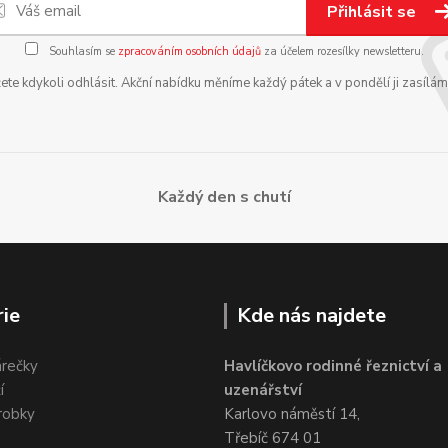
Přihlásit se
Souhlasím se
zpracováním osobních údajů
za účelem rozesílky newsletteru.
te kdykoli odhlásit. Akční nabídku měníme každý pátek a v pondělí ji zasílá
Každý den s chutí
ie
Kde nás najdete
árečky
Havlíčkovo rodinné řeznictví a
í
uzenářství
robky
Karlovo náměstí 14,
Třebíč 674 01