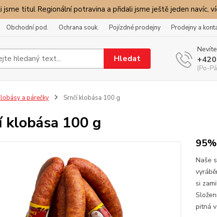
i jsme titul Regionální potravina a přidali jsme ještě jeden navíc, v
Obchodní pod.
Ochrana souk.
Pojízdné prodejny
Prodejny a kont
Nevíte
Hledat
+420
(Po-Pá
lobásy a párečky
Srnčí klobása 100 g
í klobása 100 g
95%
Naše s
vyrábě
si zam
Složen
pitná v