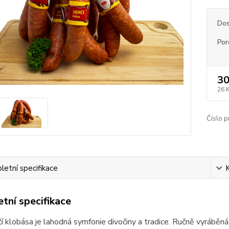
Dos
Por
30
26 
Číslo p
etní specifikace
tní specifikace
í klobása je lahodná symfonie divočiny a tradice. Ručně vyráběná 