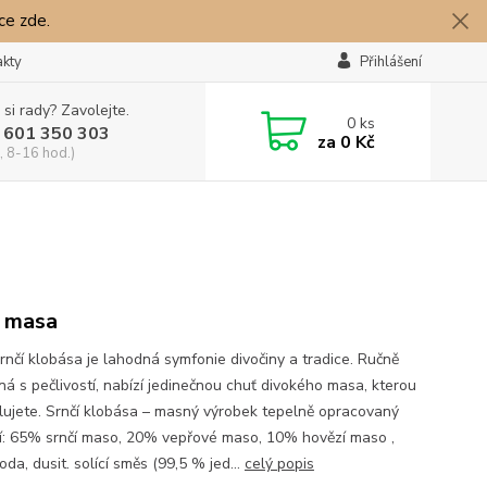
íce zde.
akty
Přihlášení
 si rady? Zavolejte.
0
ks
 601 350 303
za
0 Kč
, 8-16 hod.)
 masa
rnčí klobása je lahodná symfonie divočiny a tradice. Ručně
ná s pečlivostí, nabízí jedinečnou chuť divokého masa, kterou
ilujete. Srnčí klobása – masný výrobek tepelně opracovaný
í: 65% srnčí maso, 20% vepřové maso, 10% hovězí maso ,
oda, dusit. solící směs (99,5 % jed...
celý popis