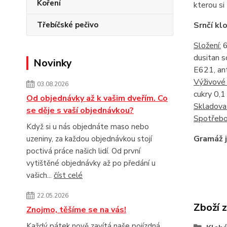
Koření
kterou si
Třebíčské pečivo
Srnčí kl
Složení:
6
dusitan s
Novinky
E621, ant
Výživové 
03.08.2026
cukry 0,1 
Od objednávky až k vašim dveřím. Co
Skladova
se děje s vaší objednávkou?
Spotřebo
Když si u nás objednáte maso nebo
Gramáž j
uzeniny, za každou objednávkou stojí
poctivá práce našich lidí. Od první
vytištěné objednávky až po předání u
vašich...
číst celé
22.05.2026
Zboží 
Znojmo, těšíme se na vás!
Každý pátek nově zavítá naše pojízdná