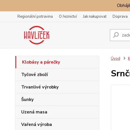
Obhájil
Regionální potravina
O řeznictví
Jak nakupovat
Doprava
Úvod
K
Klobásy a párečky
Srnč
Tyčové zboží
Trvanlivé výrobky
Šunky
Uzená masa
Vařená výroba