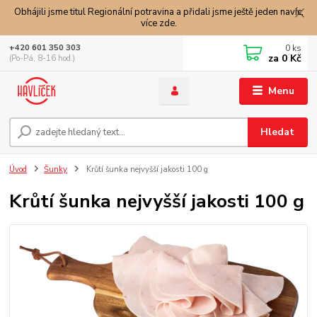
Obhájili jsme titul Regionální potravina a přidali jsme ještě jeden navíc,
více zde.
0
ks
+420 601 350 303
za
0 Kč
(Po-Pá, 8-16 hod.)
Menu
Hledat
Úvod
Šunky
Krůtí šunka nejvyšší jakosti 100 g
Krůtí šunka nejvyšší jakosti 100 g