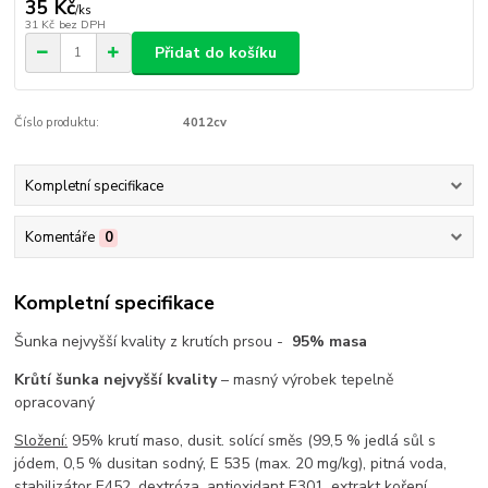
35 Kč
/
ks
31 Kč
bez DPH
Přidat do košíku
Číslo produktu:
4012cv
Kompletní specifikace
Komentáře
0
Kompletní specifikace
Šunka nejvyšší kvality z krutích prsou -
95% masa
Krůtí šunka nejvyšší kvality
– masný výrobek tepelně
opracovaný
Složení:
95% krutí maso, dusit. solící směs (99,5 % jedlá sůl s
jódem, 0,5 % dusitan sodný, E 535 (max. 20 mg/kg), pitná voda,
stabilizátor E452, dextróza, antioxidant E301, extrakt koření.