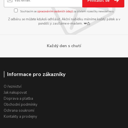
Přihlásit se
Souhlasím se
zpracováním osobních údajů
za účelem rozesílky newsletteru.
Z odběru se můžete kdykoli odhlásit. Akční nabídku měníme každý pátek a v
pondělí ji zasíláme e-mailem. 📯📩
Každý den s chutí
Informace pro zákazníky
O řeznictví
Jak nakupovat
Doprava a platba
Obchodní podmínky
Ochrana soukromí
Kontakty a prodejny