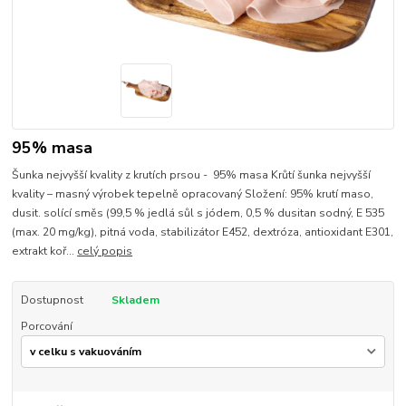
95% masa
Šunka nejvyšší kvality z krutích prsou - 95% masa Krůtí šunka nejvyšší
kvality – masný výrobek tepelně opracovaný Složení: 95% krutí maso,
dusit. solící směs (99,5 % jedlá sůl s jódem, 0,5 % dusitan sodný, E 535
(max. 20 mg/kg), pitná voda, stabilizátor E452, dextróza, antioxidant E301,
extrakt koř...
celý popis
Dostupnost
Skladem
Porcování