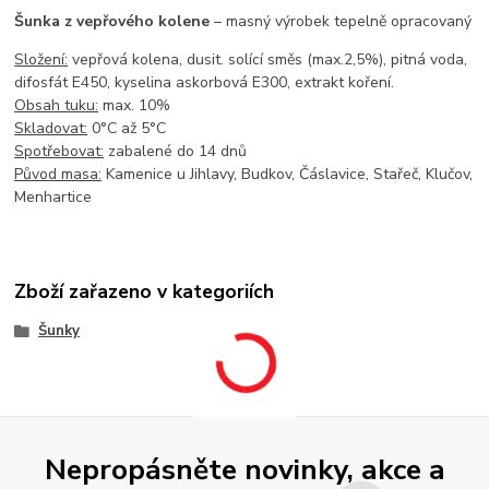
Šunka z vepřového kolene
– masný výrobek tepelně opracovaný
Složení:
vepřová kolena, dusit. solící směs (max.2,5%), pitná voda,
difosfát E450, kyselina askorbová E300, extrakt koření.
Obsah tuku:
max. 10%
Skladovat:
0°C až 5°C
Spotřebovat:
zabalené do 14 dnů
Původ masa:
Kamenice u Jihlavy, Budkov, Čáslavice, Stařeč, Klučov,
Menhartice
Zboží zařazeno v kategoriích
Šunky
Nepropásněte novinky, akce a