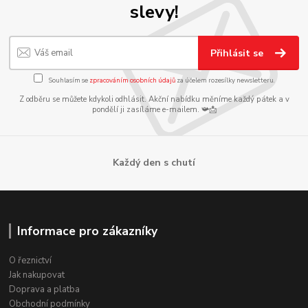
slevy!
Přihlásit se
Souhlasím se
zpracováním osobních údajů
za účelem rozesílky newsletteru.
Z odběru se můžete kdykoli odhlásit. Akční nabídku měníme každý pátek a v
pondělí ji zasíláme e-mailem. 📯📩
Každý den s chutí
Informace pro zákazníky
O řeznictví
Jak nakupovat
Doprava a platba
Obchodní podmínky