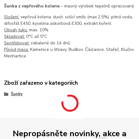
Šunka z vepřového kolene
– masný výrobek tepelně opracovaný
Složení:
vepřová kolena, dusit. solící směs (max.2,5%), pitná voda,
difosfát E450, kyselina askorbová E300, extrakt koření.
Obsah tuku:
max. 10%
Skladovat:
0°C až 5°C
Spotřebovat:
zabalené do 14 dnů
Původ masa:
Kamenice u Jihlavy, Budkov, Čáslavice, Stařeč, Klučov,
Menhartice
Zboží zařazeno v kategoriích
Šunky
Nepropásněte novinky, akce a