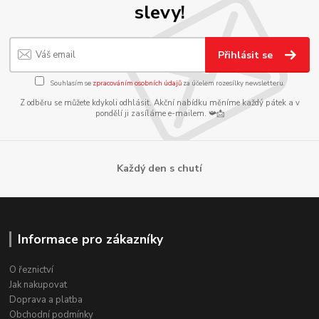
slevy!
Přihlásit se
Souhlasím se
zpracováním osobních údajů
za účelem rozesílky newsletteru.
Z odběru se můžete kdykoli odhlásit. Akční nabídku měníme každý pátek a v
pondělí ji zasíláme e-mailem. 📯📩
Každý den s chutí
Informace pro zákazníky
O řeznictví
Jak nakupovat
Doprava a platba
Obchodní podmínky