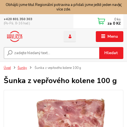
Obhájili jsme titul Regionální potravina a přidali jsme ještě jeden navíc,
více zde.
0
ks
+420 601 350 303
za
0 Kč
(Po-Pá, 8-16 hod.)
Menu
Hledat
Úvod
Šunky
Šunka z vepřového kolene 100 g
Šunka z vepřového kolene 100 g