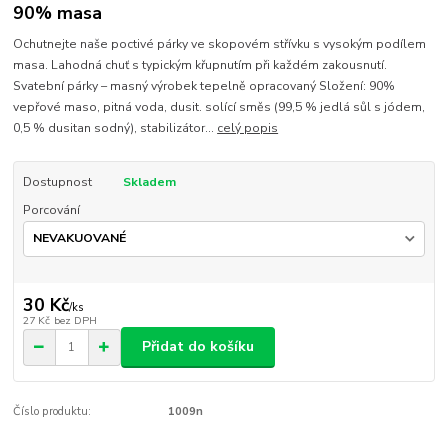
90% masa
Ochutnejte naše poctivé párky ve skopovém střívku s vysokým podílem
masa. Lahodná chuť s typickým křupnutím při každém zakousnutí.
Svatební párky – masný výrobek tepelně opracovaný Složení: 90%
vepřové maso, pitná voda, dusit. solící směs (99,5 % jedlá sůl s jódem,
0,5 % dusitan sodný), stabilizátor...
celý popis
Dostupnost
Skladem
Porcování
30 Kč
/
ks
27 Kč
bez DPH
Přidat do košíku
Číslo produktu:
1009n