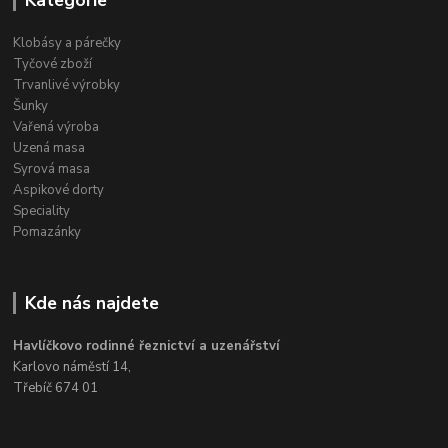
Kategorie
Klobásy a párečky
Tyčové zboží
Trvanlivé výrobky
Šunky
Vařená výroba
Uzená masa
Syrová masa
Aspikové dorty
Speciality
Pomazánky
Kde nás najdete
Havlíčkovo rodinné řeznictví a uzenářství
Karlovo náměstí 14,
Třebíč 674 01