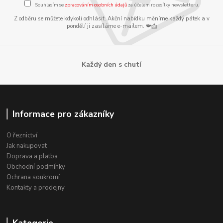
Souhlasím se
zpracováním osobních údajů
za účelem rozesílky newsletteru.
Z odběru se můžete kdykoli odhlásit. Akční nabídku měníme každý pátek a v
pondělí ji zasíláme e-mailem. 📯📩
Každý den s chutí
Informace pro zákazníky
O řeznictví
Jak nakupovat
Doprava a platba
Obchodní podmínky
Ochrana soukromí
Kontakty a prodejny