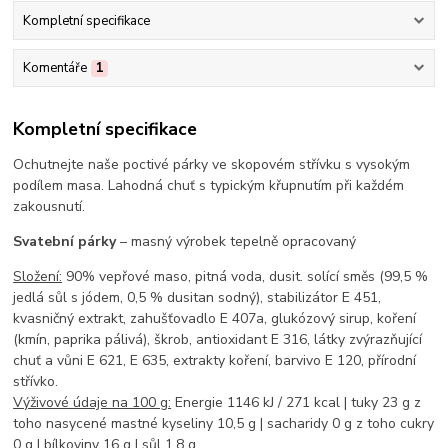
Kompletní specifikace
Komentáře
1
Kompletní specifikace
Ochutnejte naše poctivé párky ve skopovém střívku s vysokým
podílem masa. Lahodná chuť s typickým křupnutím při každém
zakousnutí.
Svatební párky
– masný výrobek tepelně opracovaný
Složení:
90% vepřové maso, pitná voda, dusit. solící směs (99,5 %
jedlá sůl s jódem, 0,5 % dusitan sodný), stabilizátor E 451,
kvasničný extrakt, zahušťovadlo E 407a, glukózový sirup, koření
(kmín, paprika pálivá), škrob, antioxidant E 316, látky zvýrazňující
chuť a vůni E 621, E 635, extrakty koření, barvivo E 120, přírodní
střívko.
Výživové údaje na 100 g:
Energie 1146 kJ / 271 kcal | tuky 23 g z
toho nasycené mastné kyseliny 10,5 g | sacharidy 0 g z toho cukry
0 g | bílkoviny 16 g | sůl 1,8 g.