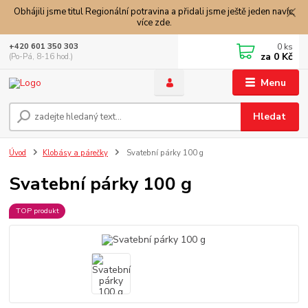
Obhájili jsme titul Regionální potravina a přidali jsme ještě jeden navíc,
více zde.
0
ks
+420 601 350 303
za
0 Kč
(Po-Pá, 8-16 hod.)
Menu
Hledat
Úvod
Klobásy a párečky
Svatební párky 100 g
Svatební párky 100 g
TOP produkt