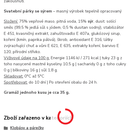
zakousnutí.
Svatební párky se sýrem
– masný výrobek tepelně opracovaný
Složení:
75% vepřové maso, pitná voda, 15%
sýr
, dusit. solící
směs (99,5 % jedlá sůl s jódem, 0,5 % dusitan sodný), stabilizátor
E 451, kvasničný extrakt, zahušťovadlo E 407a, glukózový sirup,
koření (kmín, paprika pálivá), škrob, antioxidant E 316, látky
zvýrazňující chuť a vůni E 621, E 635, extrakty koření, barvivo E
120, přírodní střívko.
Výživové údaje na 100 g:
Energie 1146 kJ / 271 kcal | tuky 23 g z
toho nasycené mastné kyseliny 10,5 g | sacharidy 0 g z toho cukry
0 g | bílkoviny 16 g | sůl 1,8 g.
Skladovat:
0°C až 5°C
Spotřebovat:
do 10 dní | Po otevření obalu do 24 h.
Gramáž jednoho kusu je cca 35 g.
Zboží zařazeno v kategoriích
Klobásy a párečky