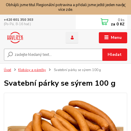
Obhájili jsme titul Regionální potravina a přidali jsme ještě jeden navíc,
více zde.
0
ks
+420 601 350 303
za
0 Kč
(Po-Pá, 8-16 hod.)
Menu
Hledat
Úvod
Klobásy a párečky
Svatební párky se sýrem 100 g
Svatební párky se sýrem 100 g