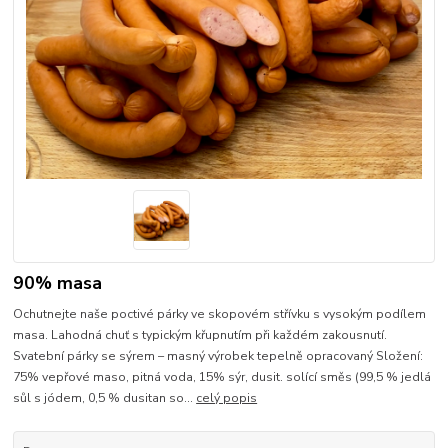
90% masa
Ochutnejte naše poctivé párky ve skopovém střívku s vysokým podílem
masa. Lahodná chuť s typickým křupnutím při každém zakousnutí.
Svatební párky se sýrem – masný výrobek tepelně opracovaný Složení:
75% vepřové maso, pitná voda, 15% sýr, dusit. solící směs (99,5 % jedlá
sůl s jódem, 0,5 % dusitan so...
celý popis