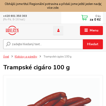
Obhájili jsme titul Regionální potravina a přidali jsme ještě jeden navíc,
více zde.
0
ks
+420 601 350 303
za
0 Kč
(Po-Pá, 8-16 hod.)
Menu
Hledat
Úvod
Klobásy a párečky
Trampské cigáro 100 g
Trampské cigáro 100 g