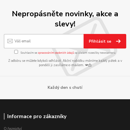
Nepropásněte novinky, akce a
slevy!
Přihlásit se
Souhlasím se
zpracováním osobních údajů
za účelem rozesílky newsletteru.
Z odběru se můžete kdykoli odhlásit. Akční nabídku měníme každý pátek a v
pondělí ji zasíláme e-mailem. 📯📩
Každý den s chutí
Informace pro zákazníky
O řeznictví