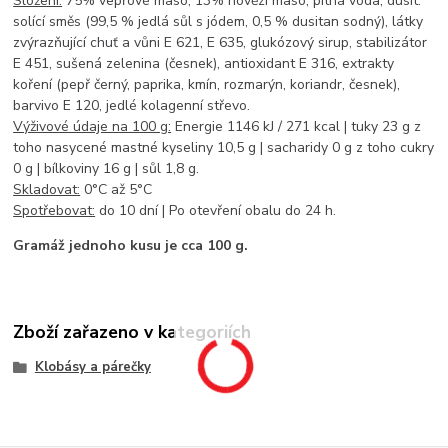
Složení:
75% vepřové maso, 13% hovězí maso, pitná voda, dusit.
solící směs (99,5 % jedlá sůl s jódem, 0,5 % dusitan sodný), látky
zvýrazňující chuť a vůni E 621, E 635, glukózový sirup, stabilizátor
E 451, sušená zelenina (česnek), antioxidant E 316, extrakty
koření (pepř černý, paprika, kmín, rozmarýn, koriandr, česnek),
barvivo E 120, jedlé kolagenní střevo.
Výživové údaje na 100 g:
Energie 1146 kJ / 271 kcal | tuky 23 g z
toho nasycené mastné kyseliny 10,5 g | sacharidy 0 g z toho cukry
0 g | bílkoviny 16 g | sůl 1,8 g.
Skladovat:
0°C až 5°C
Spotřebovat:
do 10 dní | Po otevření obalu do 24 h.
Gramáž jednoho kusu je cca 100 g.
Zboží zařazeno v kategoriích
Klobásy a párečky