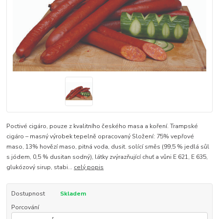
Poctivé cigáro, pouze z kvalitního českého masa a koření. Trampské
cigáro – masný výrobek tepelně opracovaný Složení: 75% vepřové
maso, 13% hovězí maso, pitná voda, dusit. solící směs (99,5 % jedlá sůl
s jódem, 0,5 % dusitan sodný), látky zvýrazňující chuť a vůni E 621, E 635,
glukózový sirup, stabi...
celý popis
Dostupnost
Skladem
Porcování