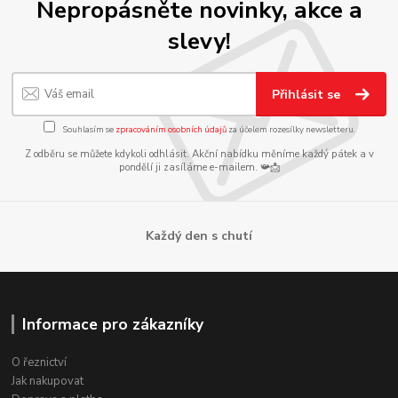
Nepropásněte novinky, akce a
slevy!
Přihlásit se
Souhlasím se
zpracováním osobních údajů
za účelem rozesílky newsletteru.
Z odběru se můžete kdykoli odhlásit. Akční nabídku měníme každý pátek a v
pondělí ji zasíláme e-mailem. 📯📩
Každý den s chutí
Informace pro zákazníky
O řeznictví
Jak nakupovat