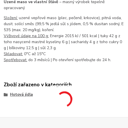
Uzené maso ve vlastní šťávě
– masný výrobek tepelně
opracovaný
Složení:
uzené vepřové maso (plec, pečeně, krkovice), pitná voda,
dusit. solící směs (99,5 % jedlá sůl s jódem, 0,5 % dusitan sodný, E
535 (max. 20 mg/kg), koření.
Výživové údaje na 100 g:
Energie 2015 kJ / 501 kcal | tuky 42 g z
toho nasycené mastné kyseliny 6 g | sacharidy 4 g z toho cukry 0
g | bílkoviny 12,5 g | sůl 2,3 g.
Skladovat:
0°C až 15°C
Spotřebovat:
do 3 měsíců | Po otevření spotřebujte do 24 h.
Zboží zařazeno v kategoriích
Hotová jídla