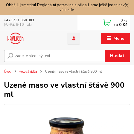
Obhájili jsme titul Regionální potravina a přidali jsme ještě jeden navíc,
více zde.
0
ks
+420 601 350 303
za
0 Kč
(Po-Pá, 8-16 hod.)
Menu
Hledat
Úvod
Hotová jídla
Uzené maso ve vlastní šťávě 900 ml
Uzené maso ve vlastní šťávě 900
ml