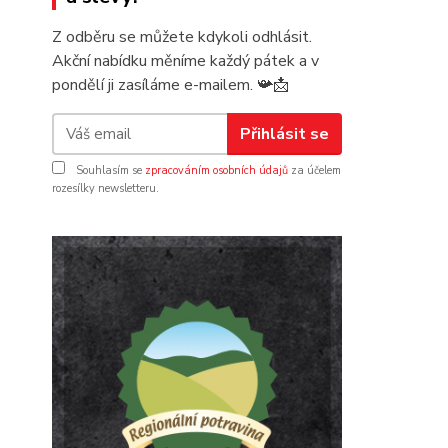
Z odběru se můžete kdykoli odhlásit.
Akční nabídku měníme každý pátek a v
pondělí ji zasíláme e-mailem.
📯
📩
Přihlásit se
Souhlasím se
zpracováním osobních údajů
za účelem
rozesílky newsletteru.