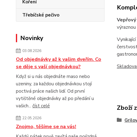
Koření
Komple
Třebíčské pečivo
Vepřový
výraznou 
Novinky
Vynikajíc
čerstvost
03.08.2026
gastronom
Od objednávky až k vašim dveřím. Co
Skladova
se děje s vaší objednávkou?
Když si u nás objednáte maso nebo
uzeniny, za každou objednávkou stojí
poctivá práce našich lidí. Od první
vytištěné objednávky až po předání u
vašich...
číst celé
Zboží 
22.05.2026
Grilo
Znojmo, těšíme se na vás!
Každý pátek nově zavítá naše pojízdná