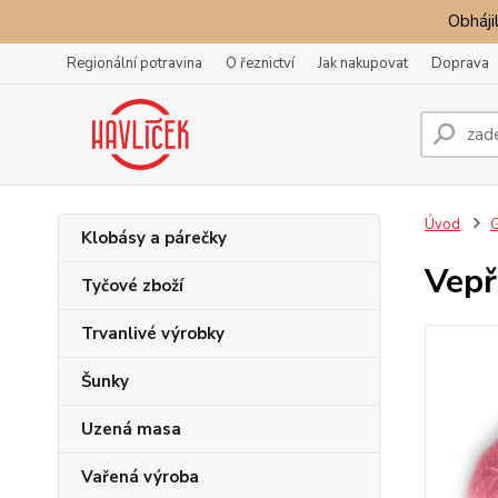
Obhájil
Regionální potravina
O řeznictví
Jak nakupovat
Doprava
Úvod
G
Klobásy a párečky
Vepř
Tyčové zboží
Trvanlivé výrobky
Šunky
Uzená masa
Vařená výroba