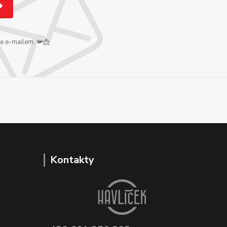
me e-mailem. 📯📩
Kontakty