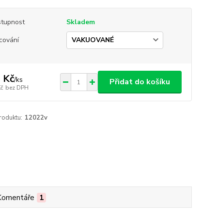
tupnost
Skladem
cování
 Kč
/
ks
Přidat do košíku
Kč
bez DPH
roduktu:
12022v
Komentáře
1