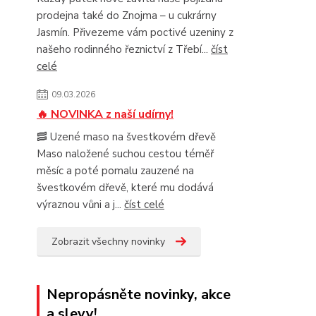
prodejna také do Znojma – u cukrárny
Jasmín. Přivezeme vám poctivé uzeniny z
našeho rodinného řeznictví z Třebí...
číst
celé
09.03.2026
🔥 NOVINKA z naší udírny!
🥓 Uzené maso na švestkovém dřevě
Maso naložené suchou cestou téměř
měsíc a poté pomalu zauzené na
švestkovém dřevě, které mu dodává
výraznou vůni a j...
číst celé
Zobrazit všechny novinky
Nepropásněte novinky, akce
a slevy!