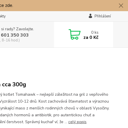
íce zde.
akty
Přihlášení
 si rady? Zavolejte.
0
ks
 601 350 303
za
0 Kč
, 8-16 hod.)
 cca 300g
ý kotlet Tomahawk – nejlepší záležitost na gril z vepřového
Vyzrálost 10-12 dnů. Kost zachovává šťavnatost a výraznou
Vynikající maso z menších rodinných chovů v oblasti Vysočiny.
idaných hormonů a antibiotik, pro autentickou chuť a
ní čerstvost. Správný kuchař ví, že ...
celý popis