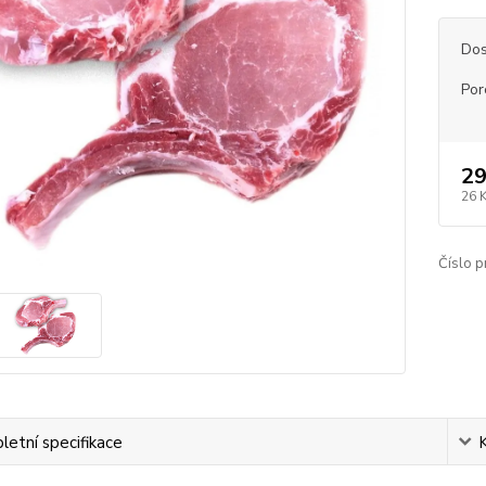
Dos
Por
29
26 
Číslo p
etní specifikace