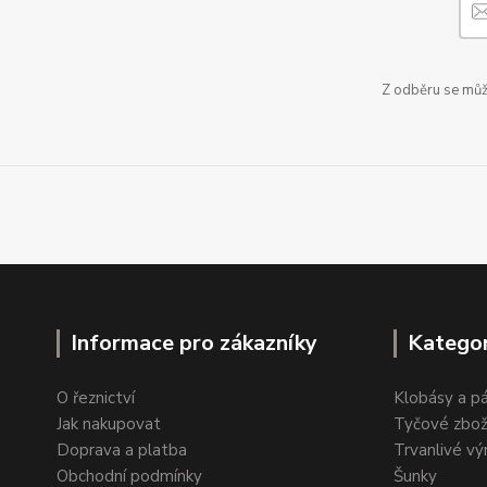
Z odběru se může
Informace pro zákazníky
Kategor
O řeznictví
Klobásy a p
Jak nakupovat
Tyčové zbož
Doprava a platba
Trvanlivé vý
Obchodní podmínky
Šunky