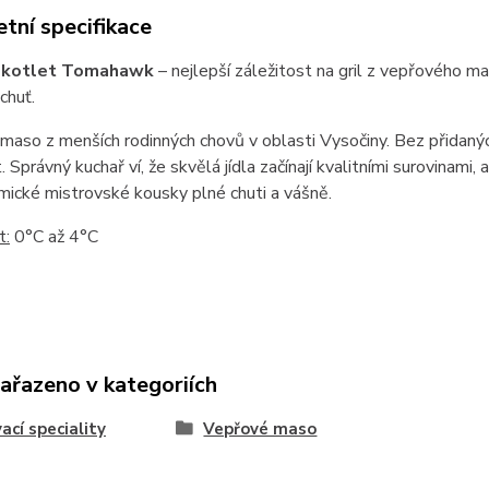
tní specifikace
 kotlet Tomahawk
– nejlepší záležitost na gril z vepřového 
chuť.
í maso z menších rodinných chovů v oblasti Vysočiny. Bez přidaný
. Správný kuchař ví, že skvělá jídla začínají kvalitními surovinam
ické mistrovské kousky plné chuti a vášně.
t:
0°C až 4°C
zařazeno v kategoriích
vací speciality
Vepřové maso