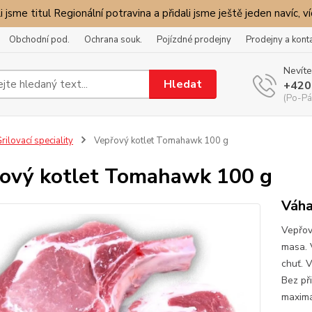
i jsme titul Regionální potravina a přidali jsme ještě jeden navíc, v
Obchodní pod.
Ochrana souk.
Pojízdné prodejny
Prodejny a kont
Nevíte
Hledat
+420
(Po-Pá
rilovací speciality
Vepřový kotlet Tomahawk 100 g
ový kotlet Tomahawk 100 g
Váha
Vepřov
masa. 
chuť. 
Bez př
maximál