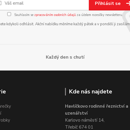
Přihlásit se
Souhlasím se
zpracováním osobních údajů
za účelem rozesílky newsletteru.
te kdykoli odhlásit. Akční nabídku měníme každý pátek a v pondělí ji zasílá
Každý den s chutí
ie
Kde nás najdete
árečky
Havlíčkovo rodinné řeznictví a
í
uzenářství
robky
Karlovo náměstí 14,
Třebíč 674 01