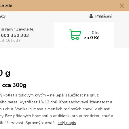
íce zde.
akty
Přihlášení
 si rady? Zavolejte.
0
ks
 601 350 303
za
0 Kč
, 8-16 hod.)
0 g
 cca 300g
 kotlet s tukovým krytím – nejlepší záležitost na gril z
ého masa. Vyzrálost 10-12 dnů. Kost zachovává šťavnatost a
ou chuť. Vynikající maso z menších rodinných chovů v oblasti
ny. Bez přidaných hormonů a antibiotik, pro autentickou chuť a
lní čerstvost. Správný kuchař...
celý popis