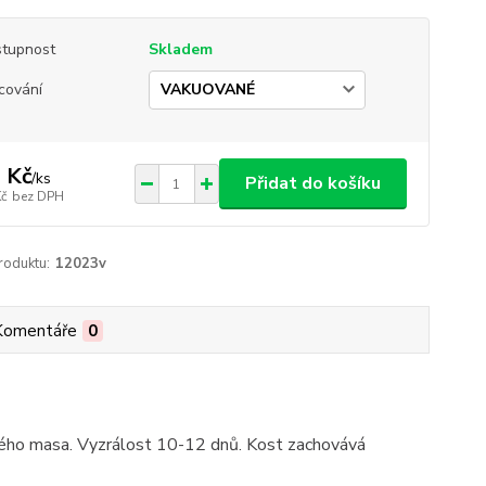
tupnost
Skladem
cování
 Kč
/
ks
Přidat do košíku
Kč
bez DPH
roduktu:
12023v
Komentáře
0
ového masa. Vyzrálost 10-12 dnů. Kost zachovává