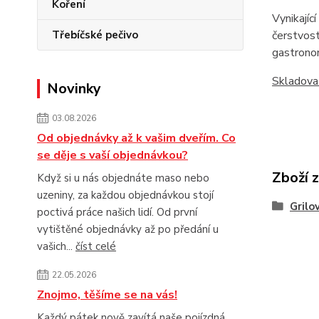
Koření
Vynikajíc
Třebíčské pečivo
čerstvost
gastronom
Skladova
Novinky
03.08.2026
Od objednávky až k vašim dveřím. Co
se děje s vaší objednávkou?
Zboží 
Když si u nás objednáte maso nebo
uzeniny, za každou objednávkou stojí
Grilo
poctivá práce našich lidí. Od první
vytištěné objednávky až po předání u
vašich...
číst celé
22.05.2026
Znojmo, těšíme se na vás!
Každý pátek nově zavítá naše pojízdná