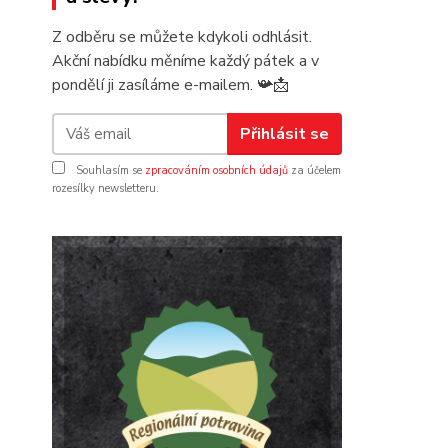
Z odběru se můžete kdykoli odhlásit.
Akční nabídku měníme každý pátek a v
pondělí ji zasíláme e-mailem.
📯
📩
Přihlásit se
Souhlasím se
zpracováním osobních údajů
za účelem
rozesílky newsletteru.