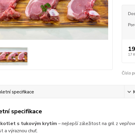
Dos
Por
19
17 
Číslo p
etní specifikace
tní specifikace
kotlet s tukovým krytím
– nejlepší záležitost na gril z vepř
t a výraznou chuť.