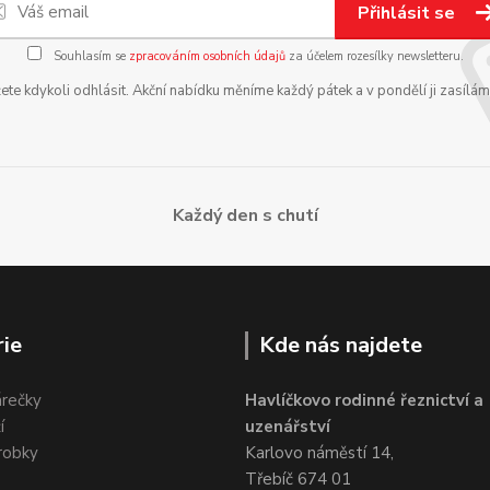
Přihlásit se
Souhlasím se
zpracováním osobních údajů
za účelem rozesílky newsletteru.
te kdykoli odhlásit. Akční nabídku měníme každý pátek a v pondělí ji zasílá
Každý den s chutí
ie
Kde nás najdete
árečky
Havlíčkovo rodinné řeznictví a
í
uzenářství
robky
Karlovo náměstí 14,
Třebíč 674 01