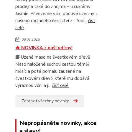
prodejna také do Znojma – u cukrárny
Jasmín. Přivezeme vám poctivé uzeniny z
našeho rodinného řeznictví z Třebí...
číst
celé
09.03.2026
🔥 NOVINKA z naší udírny!
🥓 Uzené maso na švestkovém dřevě
Maso naložené suchou cestou téměř
měsíc a poté pomalu zauzené na
švestkovém dřevě, které mu dodává
výraznou vůni a j...
číst celé
Zobrazit všechny novinky
Nepropásněte novinky, akce
a slevy!