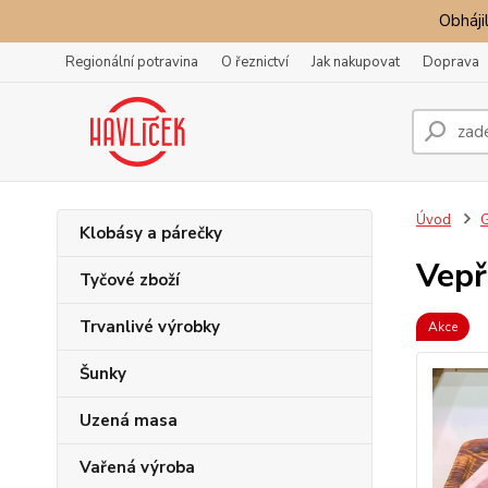
Obhájil
Regionální potravina
O řeznictví
Jak nakupovat
Doprava
Úvod
G
Klobásy a párečky
Vepř
Tyčové zboží
Trvanlivé výrobky
Akce
Šunky
Uzená masa
Vařená výroba