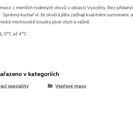
í maso z menších rodinných chovů v oblasti Vysočiny. Bez přidaný
. Správný kuchař ví, že skvělá jídla začínají kvalitními surovinam
ické mistrovské kousky plné chuti a vášně.
t:
0°C až 4°C
zařazeno v kategoriích
vací speciality
Vepřové maso