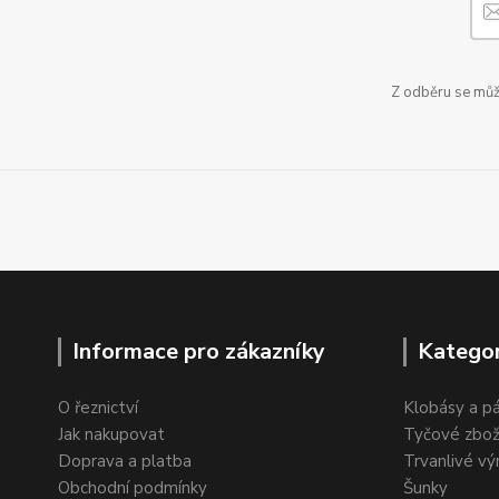
Z odběru se může
Informace pro zákazníky
Kategor
O řeznictví
Klobásy a p
Jak nakupovat
Tyčové zbož
Doprava a platba
Trvanlivé vý
Obchodní podmínky
Šunky