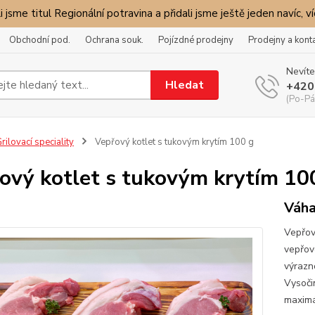
i jsme titul Regionální potravina a přidali jsme ještě jeden navíc, v
Obchodní pod.
Ochrana souk.
Pojízdné prodejny
Prodejny a kont
Nevíte
Hledat
+420
(Po-Pá
rilovací speciality
Vepřový kotlet s tukovým krytím 100 g
ový kotlet s tukovým krytím 10
Váha
Vepřový
vepřov
výrazn
Vysoči
maximá