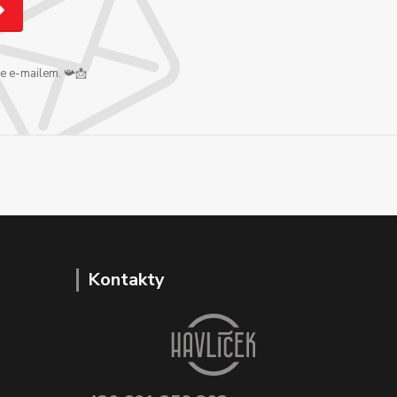
me e-mailem. 📯📩
Kontakty