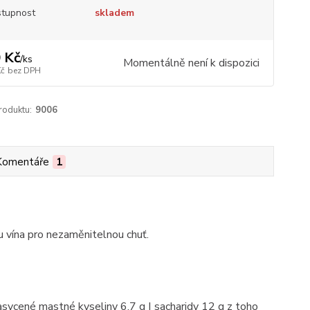
tupnost
skladem
 Kč
/
ks
Momentálně není k dispozici
Kč
bez DPH
roduktu:
9006
Komentáře
1
u vína pro nezaměnitelnou chuť.
asycené mastné kyseliny 6,7 g | sacharidy 12 g z toho