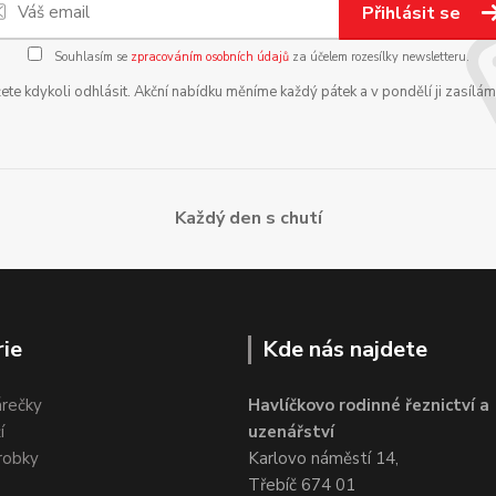
Přihlásit se
Souhlasím se
zpracováním osobních údajů
za účelem rozesílky newsletteru.
te kdykoli odhlásit. Akční nabídku měníme každý pátek a v pondělí ji zasílá
Každý den s chutí
ie
Kde nás najdete
árečky
Havlíčkovo rodinné řeznictví a
í
uzenářství
robky
Karlovo náměstí 14,
Třebíč 674 01