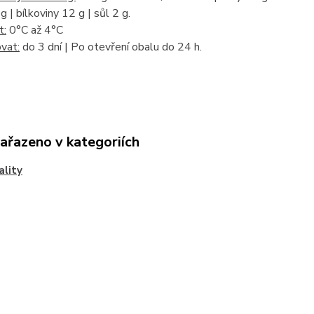
g | bílkoviny 12 g | sůl 2 g.
t:
0°C až 4°C
vat:
do 3 dní | Po otevření obalu do 24 h.
zařazeno v kategoriích
ality