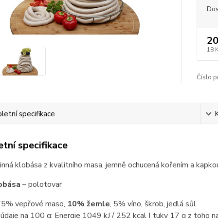
Dos
20
18 
Číslo p
etní specifikace
tní specifikace
vinná klobása z kvalitního masa, jemně ochucená kořením a kapko
lobása
– polotovar
5% vepřové maso,
10% žemle
, 5% víno, škrob, jedlá sůl.
údaje na 100 g:
Energie 1049 kJ / 252 kcal | tuky 17 g z toho n