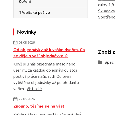
Koření
cukry 1,9 
Skladova
Třebíčské pečivo
Spotřebo
Novinky
03.08.2026
Od objednávky až k vašim dveřím. Co
Zboží 
se děje s vaší objednávkou?
Speci
Když si u nás objednáte maso nebo
uzeniny, za každou objednávkou stojí
poctivá práce našich lidí. Od první
vytištěné objednávky až po předání u
vašich...
číst celé
22.05.2026
Znojmo, těšíme se na vás!
Každý pátek nově zavítá naše pojízdná