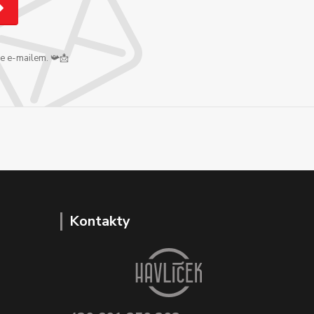
me e-mailem. 📯📩
Kontakty