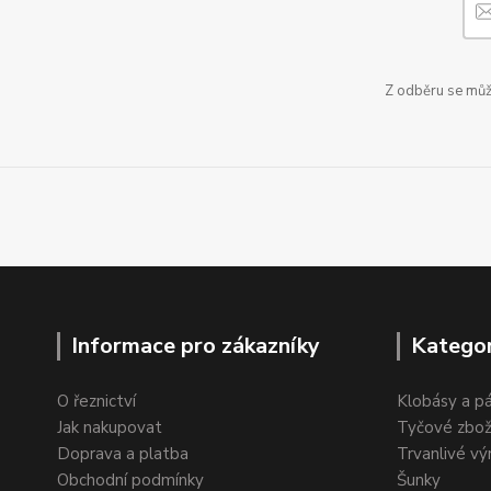
Z odběru se může
Informace pro zákazníky
Kategor
O řeznictví
Klobásy a p
Jak nakupovat
Tyčové zbož
Doprava a platba
Trvanlivé vý
Obchodní podmínky
Šunky