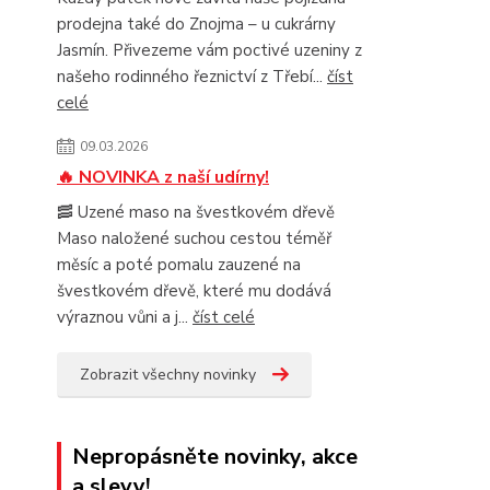
prodejna také do Znojma – u cukrárny
Jasmín. Přivezeme vám poctivé uzeniny z
našeho rodinného řeznictví z Třebí...
číst
celé
09.03.2026
🔥 NOVINKA z naší udírny!
🥓 Uzené maso na švestkovém dřevě
Maso naložené suchou cestou téměř
měsíc a poté pomalu zauzené na
švestkovém dřevě, které mu dodává
výraznou vůni a j...
číst celé
Zobrazit všechny novinky
Nepropásněte novinky, akce
a slevy!