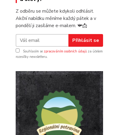
Z odběru se můžete kdykoli odhlásit.
Akční nabídku měníme každý pátek a v
pondělí ji zasíláme e-mailem.
📯
📩
Přihlásit se
Souhlasím se
zpracováním osobních údajů
za účelem
rozesílky newsletteru.