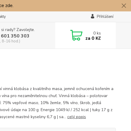
íce zde.
akty
Přihlášení
 si rady? Zavolejte.
0
ks
 601 350 303
za
0 Kč
, 8-16 hod.)
ní vinná klobása z kvalitního masa, jemně ochucená kořením a
 vína pro nezaměnitelnou chuť. Vinná klobása – polotovar
í: 75% vepřové maso, 10% žemle, 5% víno, škrob, jedlá
ivové údaje na 100 g: Energie 1049 kJ / 252 kcal | tuky 17 g z
asycené mastné kyseliny 6,7 g | sa...
celý popis