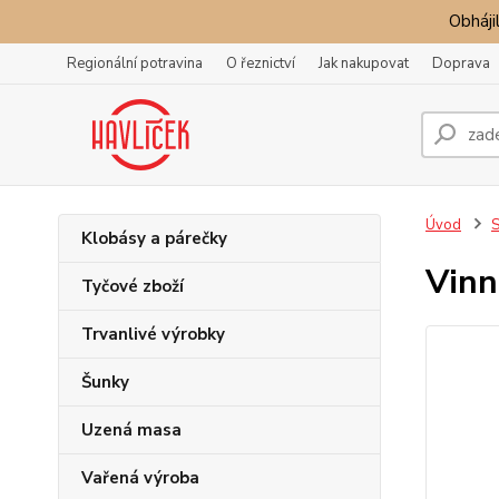
Obhájil
Regionální potravina
O řeznictví
Jak nakupovat
Doprava
Úvod
S
Klobásy a párečky
Vinn
Tyčové zboží
Trvanlivé výrobky
Šunky
Uzená masa
Vařená výroba