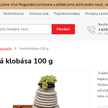
i jsme titul Regionální potravina a přidali jsme ještě jeden navíc, v
Obchodní pod.
Ochrana souk.
Pojízdné prodejny
Prodejny a kont
Nevíte
Hledat
+420
(Po-Pá
peciality
Vinná klobása 100 g
á klobása 100 g
Tradič
kapkou
Složen
sůl.Výž
toho n