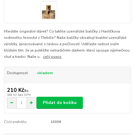
Hledáte originální dárek? Co takhle uzenářské balíčky z Havlíčkova
rodinného řeznictví z Třebíče? Naše balíčky obsahují kvalitní uzenářské
výrobky, zpracovávané s láskou a pečlivostí. Udělejte radost svým
blízkým tím, že je potěšíte netradičním dárkem, který spojuje výjimečnou
chuť a tradici. Naše u...
celý popis
Dostupnost
skladem
210 Kč
/
ks
188 Kč
bez DPH
Přidat do košíku
Číslo produktu:
15008