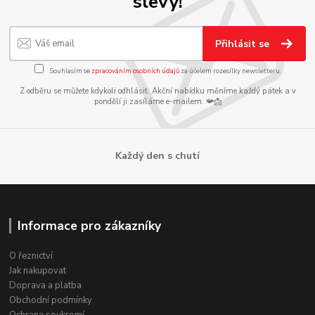
slevy!
Přihlásit se
Souhlasím se
zpracováním osobních údajů
za účelem rozesílky newsletteru.
Z odběru se můžete kdykoli odhlásit. Akční nabídku měníme každý pátek a v
pondělí ji zasíláme e-mailem. 📯📩
Každý den s chutí
Informace pro zákazníky
O řeznictví
Jak nakupovat
Doprava a platba
Obchodní podmínky
Ochrana soukromí