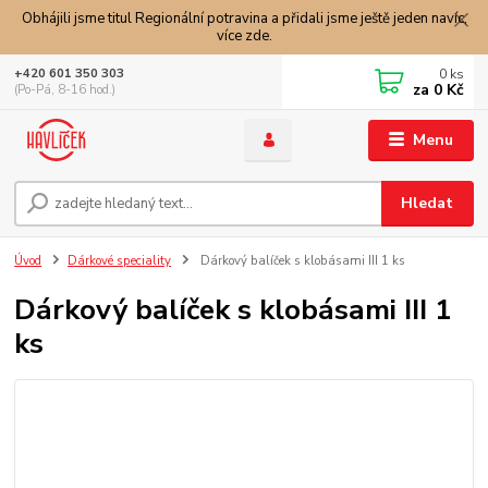
Obhájili jsme titul Regionální potravina a přidali jsme ještě jeden navíc,
více zde.
0
ks
+420 601 350 303
za
0 Kč
(Po-Pá, 8-16 hod.)
Menu
Hledat
Úvod
Dárkové speciality
Dárkový balíček s klobásami III 1 ks
Dárkový balíček s klobásami III 1
ks