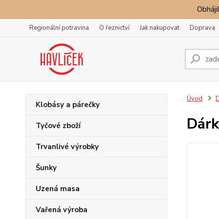
Obhájil
Regionální potravina
O řeznictví
Jak nakupovat
Doprava
Úvod
D
Klobásy a párečky
Dárk
Tyčové zboží
Trvanlivé výrobky
Šunky
Uzená masa
Vařená výroba