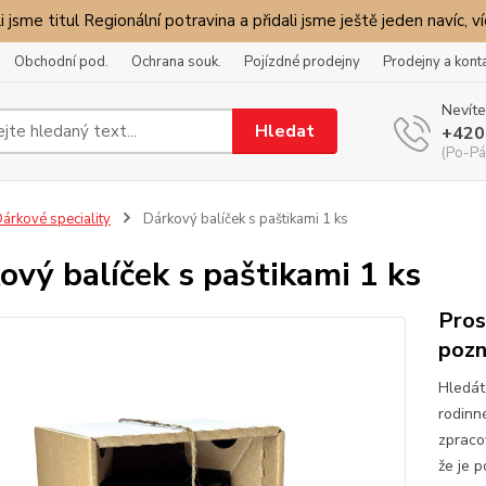
i jsme titul Regionální potravina a přidali jsme ještě jeden navíc, v
Obchodní pod.
Ochrana souk.
Pojízdné prodejny
Prodejny a kont
Nevíte
Hledat
+420
(Po-Pá
árkové speciality
Dárkový balíček s paštikami 1 ks
ový balíček s paštikami 1 ks
Pros
pozn
Hledát
rodinné
zpraco
že je 