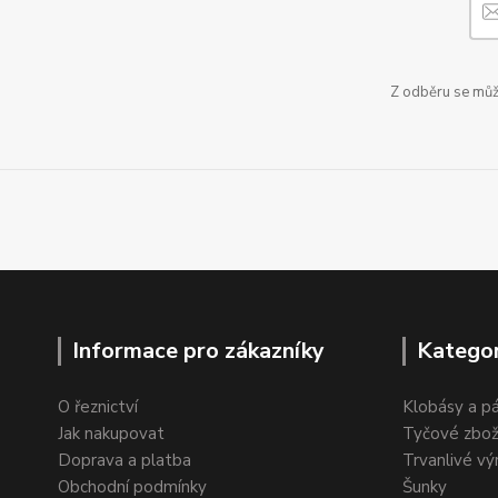
Z odběru se může
Informace pro zákazníky
Kategor
O řeznictví
Klobásy a p
Jak nakupovat
Tyčové zbož
Doprava a platba
Trvanlivé vý
Obchodní podmínky
Šunky