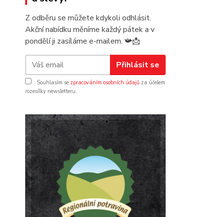
Z odběru se můžete kdykoli odhlásit.
Akční nabídku měníme každý pátek a v
pondělí ji zasíláme e-mailem.
📯
📩
Přihlásit se
Souhlasím se
zpracováním osobních údajů
za účelem
rozesílky newsletteru.