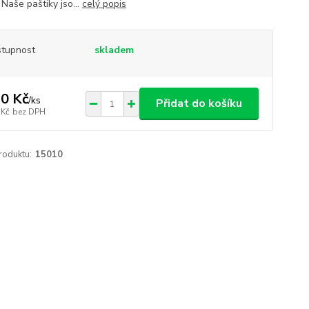
. Naše paštiky jso...
celý popis
tupnost
skladem
0 Kč
/
ks
Přidat do košíku
 Kč
bez DPH
roduktu:
15010