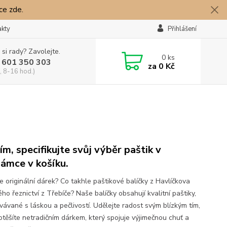
íce zde.
akty
Přihlášení
 si rady? Zavolejte.
0
ks
 601 350 303
za
0 Kč
, 8-16 hod.)
ím, specifikujte svůj výběr paštik v
ámce v košíku.
e originální dárek? Co takhle paštikové balíčky z Havlíčkova
ho řeznictví z Třebíče? Naše balíčky obsahují kvalitní paštiky,
vávané s láskou a pečlivostí. Udělejte radost svým blízkým tím,
potěšíte netradičním dárkem, který spojuje výjimečnou chuť a