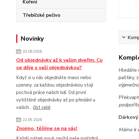
Koření
Třebíčské pečivo
Kompl
Novinky
03.08.2026
Komple
Od objednávky až k vašim dveřím. Co
se děje s vaší objednávkou?
Hledáte o
paštiky, 
Když si u nás objednáte maso nebo
výjimečno
uzeniny, za každou objednávkou stojí
poctivá práce našich lidí. Od první
Překvapte
vytištěné objednávky až po předání u
podpořít
vašich...
číst celé
Dárkový 
22.05.2026
Znojmo, těšíme se na vás!
Máme k di
Každý pátek nově zavítá naše pojízdná