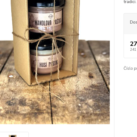
tradici
Dos
27
241
Číslo p