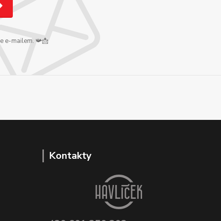
me e-mailem. 📯📩
Kontakty