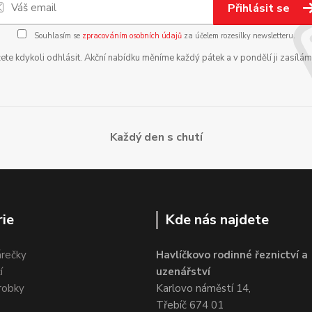
Přihlásit se
Souhlasím se
zpracováním osobních údajů
za účelem rozesílky newsletteru.
te kdykoli odhlásit. Akční nabídku měníme každý pátek a v pondělí ji zasílá
Každý den s chutí
ie
Kde nás najdete
árečky
Havlíčkovo rodinné řeznictví a
í
uzenářství
robky
Karlovo náměstí 14,
Třebíč 674 01