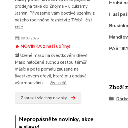
Hrubá p
prodejna také do Znojma – u cukrárny
Jasmín. Přivezeme vám poctivé uzeniny z
Husí paš
našeho rodinného řeznictví z Třebí...
číst
Brusink
celé
Mandlov
09.03.2026
🔥 NOVINKA z naší udírny!
PAŠTIKY
🥓 Uzené maso na švestkovém dřevě
Maso naložené suchou cestou téměř
měsíc a poté pomalu zauzené na
švestkovém dřevě, které mu dodává
výraznou vůni a j...
číst celé
Zboží 
Zobrazit všechny novinky
Dárko
Nepropásněte novinky, akce
a slevy!