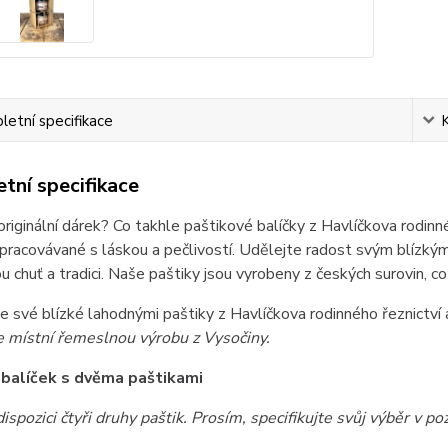
etní specifikace
tní specifikace
riginální dárek? Co takhle paštikové balíčky z Havlíčkova rodinné
zpracovávané s láskou a pečlivostí. Udělejte radost svým blízkým
u chuť a tradici. Naše paštiky jsou vyrobeny z českých surovin, což
 své blízké lahodnými paštiky z Havlíčkova rodinného řeznictví a
e místní řemeslnou výrobu z Vysočiny.
balíček s dvěma paštikami
spozici čtyři druhy paštik. Prosím, specifikujte svůj výběr v p