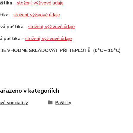
aštika
–
složení, výživové údaje
tika
–
složení, výživové údaje
ová paštika
–
složení, výživové údaje
á paštika
–
složení, výživové údaje
 JE VHODNÉ SKLADOVAT PŘI TEPLOTĚ (0°C – 15°C)
zařazeno v kategoriích
vé speciality
Paštiky