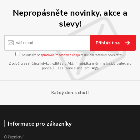
Nepropásněte novinky, akce a
slevy!
Přihlásit se
Souhlasím se
zpracováním osobních údajů
za účelem rozesílky newsletteru.
Z odběru se můžete kdykoli odhlásit. Akční nabídku měníme každý pátek a v
pondělí ji zasíláme e-mailem. 📯📩
Každý den s chutí
Informace pro zákazníky
O řeznictví