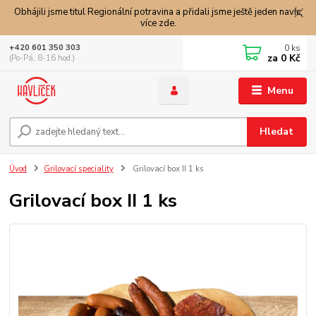
Obhájili jsme titul Regionální potravina a přidali jsme ještě jeden navíc,
více zde.
0
ks
+420 601 350 303
za
0 Kč
(Po-Pá, 8-16 hod.)
Menu
Hledat
Úvod
Grilovací speciality
Grilovací box II 1 ks
Grilovací box II 1 ks