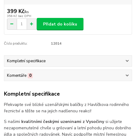
399 Kč
/
ks
356 Kč
bez DPH
Přidat do košíku
Číslo produktu:
12014
Kompletní specifikace
Komentáře
0
Kompletní specifikace
Překvapte své blízké uzenářskými balíčky z Havlíčkova rodinného
řeznictví a těšte se na jejich nadšenou reakci!
S našimi
kvalitními českými uzeninami z Vysočiny
si užijete
nezapomenutelné chvíle u grilovaní a letní pohodu plnou dobrého
jídla a společných radovánek. Navíc podpoříte místní řemeslnou