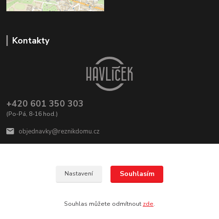
Kontakty
+420 601 350 303
(Po-Pá, 8-16 hod.)
objednavky@reznikdomu.cz
Souhlasím
Nastavení
Vytvořilo TOHLETO studio
Souhlas můžete odmítnout
zde
.
Vytvořeno na
Eshop-rychle.cz