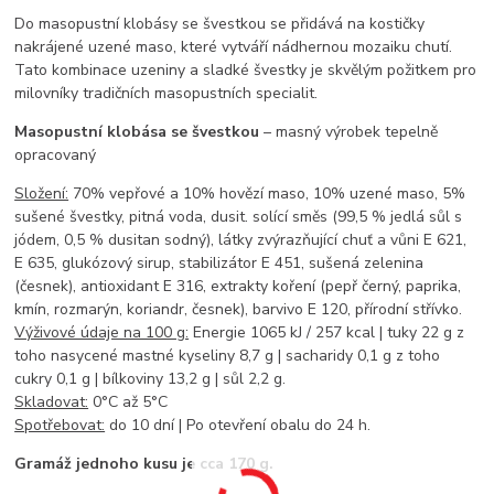
Do masopustní klobásy se švestkou se přidává na kostičky
nakrájené uzené maso, které vytváří nádhernou mozaiku chutí.
Tato kombinace uzeniny a sladké švestky je skvělým požitkem pro
milovníky tradičních masopustních specialit.
Masopustní klobása se švestkou
– masný výrobek tepelně
opracovaný
Složení:
70% vepřové a 10% hovězí maso, 10% uzené maso, 5%
sušené švestky, pitná voda, dusit. solící směs (99,5 % jedlá sůl s
jódem, 0,5 % dusitan sodný), látky zvýrazňující chuť a vůni E 621,
E 635, glukózový sirup, stabilizátor E 451, sušená zelenina
(česnek), antioxidant E 316, extrakty koření (pepř černý, paprika,
kmín, rozmarýn, koriandr, česnek), barvivo E 120, přírodní střívko.
Výživové údaje na 100 g:
Energie 1065 kJ / 257 kcal | tuky 22 g z
toho nasycené mastné kyseliny 8,7 g | sacharidy 0,1 g z toho
cukry 0,1 g | bílkoviny 13,2 g | sůl 2,2 g.
Skladovat:
0°C až 5°C
Spotřebovat:
do 10 dní | Po otevření obalu do 24 h.
Gramáž jednoho kusu je cca 170 g.