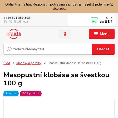
Obhájili jsme titul Regionální potravina a přidali jsme ještě jeden navíc,
více zde.
0
ks
+420 601 350 303
za
0 Kč
(Po-Pá, 8-16 hod.)
Menu
Hledat
Úvod
Klobásy a párečky
Masopustní klobása se švestkou 100 g
Masopustní klobása se švestkou
100 g
Novinka
TOP produkt