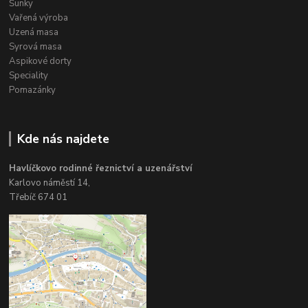
Šunky
Vařená výroba
Uzená masa
Syrová masa
Aspikové dorty
Speciality
Pomazánky
Kde nás najdete
Havlíčkovo rodinné řeznictví a uzenářství
Karlovo náměstí 14,
Třebíč 674 01