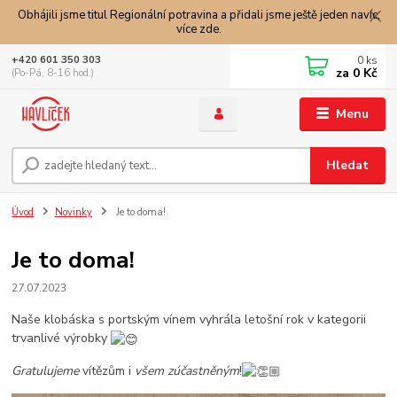
Obhájili jsme titul Regionální potravina a přidali jsme ještě jeden navíc,
více zde.
0
ks
+420 601 350 303
za
0 Kč
(Po-Pá, 8-16 hod.)
Menu
Hledat
Úvod
Novinky
Je to doma!
Je to doma!
27.07.2023
Naše klobáska s portským vínem vyhrála letošní rok v kategorii
trvanlivé výrobky
Gratulujeme
vítězům i
všem zúčastněným
!