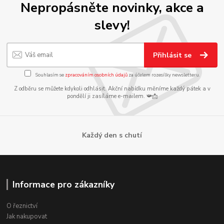
Nepropásněte novinky, akce a
slevy!
Přihlásit se
Souhlasím se
zpracováním osobních údajů
za účelem rozesílky newsletteru.
Z odběru se můžete kdykoli odhlásit. Akční nabídku měníme každý pátek a v
pondělí ji zasíláme e-mailem. 📯📩
Každý den s chutí
Informace pro zákazníky
O řeznictví
Jak nakupovat