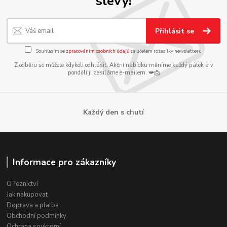
slevy!
Přihlásit se
Souhlasím se
zpracováním osobních údajů
za účelem rozesílky newsletteru.
Z odběru se můžete kdykoli odhlásit. Akční nabídku měníme každý pátek a v
pondělí ji zasíláme e-mailem. 📯📩
Každý den s chutí
Informace pro zákazníky
O řeznictví
Jak nakupovat
Doprava a platba
Obchodní podmínky
Ochrana soukromí