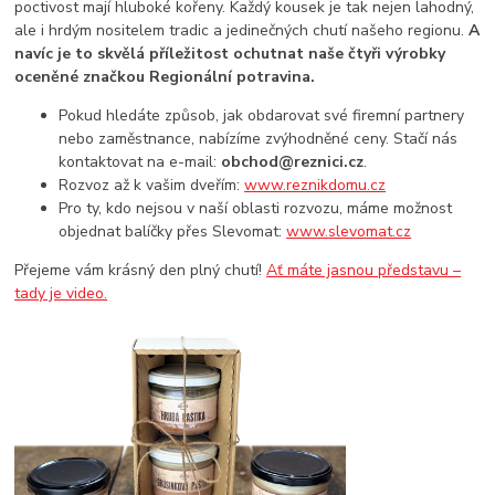
poctivost mají hluboké kořeny. Každý kousek je tak nejen lahodný,
ale i hrdým nositelem tradic a jedinečných chutí našeho regionu.
A
navíc je to skvělá příležitost ochutnat naše čtyři výrobky
oceněné značkou Regionální potravina.
Pokud hledáte způsob, jak obdarovat své firemní partnery
nebo zaměstnance, nabízíme zvýhodněné ceny. Stačí nás
kontaktovat na e-mail:
obchod@reznici.cz
.
Rozvoz až k vašim dveřím:
www.reznikdomu.cz
Pro ty, kdo nejsou v naší oblasti rozvozu, máme možnost
objednat balíčky přes Slevomat:
www.slevomat.cz
Přejeme vám krásný den plný chutí!
Ať máte jasnou představu –
tady je video.