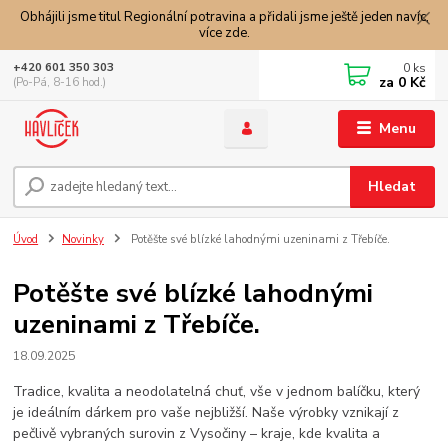
Obhájili jsme titul Regionální potravina a přidali jsme ještě jeden navíc,
více zde.
0
ks
+420 601 350 303
za
0 Kč
(Po-Pá, 8-16 hod.)
Menu
Hledat
Úvod
Novinky
Potěšte své blízké lahodnými uzeninami z Třebíče.
Potěšte své blízké lahodnými
uzeninami z Třebíče.
18.09.2025
Tradice, kvalita a neodolatelná chuť, vše v jednom balíčku, který
je ideálním dárkem pro vaše nejbližší. Naše výrobky vznikají z
pečlivě vybraných surovin z Vysočiny – kraje, kde kvalita a