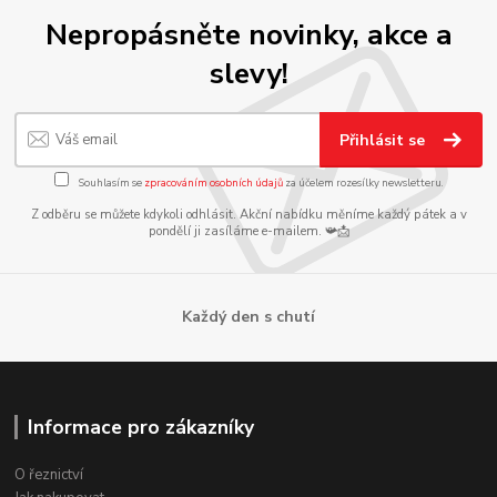
Nepropásněte novinky, akce a
slevy!
Přihlásit se
Souhlasím se
zpracováním osobních údajů
za účelem rozesílky newsletteru.
Z odběru se můžete kdykoli odhlásit. Akční nabídku měníme každý pátek a v
pondělí ji zasíláme e-mailem. 📯📩
Každý den s chutí
Informace pro zákazníky
O řeznictví