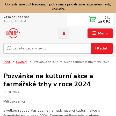
Obhájili jsme titul Regionální potravina a přidali jsme ještě jeden navíc,
více zde.
0
ks
+420 601 350 303
za
0 Kč
(Po-Pá, 8-16 hod.)
Menu
Hledat
Úvod
Novinky
Pozvánka na kulturní akce a farmářské trhy v roce 2024
Pozvánka na kulturní akce a
farmářské trhy v roce 2024
11.01.2024
Milí zákazníci,
s velkou radostí Vás zveme na nadcházející kulturní akce a
farmářské trhy v roce 2024. Seznam událostí níže budeme