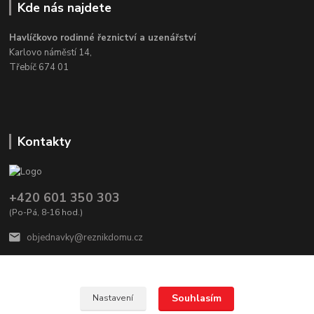
Kde nás najdete
Havlíčkovo rodinné řeznictví a uzenářství
Karlovo náměstí 14,
Třebíč 674 01
Kontakty
+420 601 350 303
(Po-Pá, 8-16 hod.)
objednavky@reznikdomu.cz
Souhlasím
Nastavení