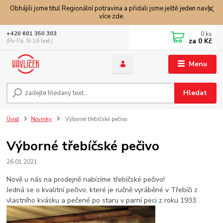
Obhájili jsme titul Regionální potravina a přidali jsme ještě jeden navíc,
více zde.
0
ks
+420 601 350 303
za
0 Kč
(Po-Pá, 8-16 hod.)
Menu
Hledat
Úvod
Novinky
Výborné třebíčské pečivo
Výborné třebíčské pečivo
26.01.2021
Nově u nás na prodejně nabízíme třebíčské pečivo!
Jedná se o kvalitní pečivo, které je ručně vyráběné v Třebíči z
vlastního kvásku a pečené po staru v parní peci z roku 1933.