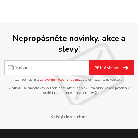
Nepropásněte novinky, akce a
slevy!
Přihlásit se
Souhlasím se
zpracováním osobních údajů
za účelem rozesílky newsletteru.
Z odběru se můžete kdykoli odhlásit. Akční nabídku měníme každý pátek a v
pondělí ji zasíláme e-mailem. 📯📩
Každý den s chutí