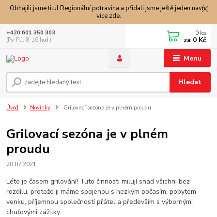
Obhájili jsme titul Regionální potravina a přidali jsme ještě jeden navíc,
více zde.
0
ks
+420 601 350 303
za
0 Kč
(Po-Pá, 8-16 hod.)
Menu
Hledat
Úvod
Novinky
Grilovací sezóna je v plném proudu
Grilovací sezóna je v plném
proudu
28.07.2021
Léto je časem grilování! Tuto činnosti milují snad všichni bez
rozdílu, protože ji máme spojenou s hezkým počasím, pobytem
venku, příjemnou společností přátel a především s výbornými
chuťovými zážitky.