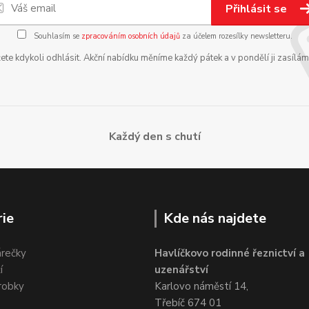
Přihlásit se
Souhlasím se
zpracováním osobních údajů
za účelem rozesílky newsletteru.
te kdykoli odhlásit. Akční nabídku měníme každý pátek a v pondělí ji zasílá
Každý den s chutí
ie
Kde nás najdete
árečky
Havlíčkovo rodinné řeznictví a
í
uzenářství
robky
Karlovo náměstí 14,
Třebíč 674 01