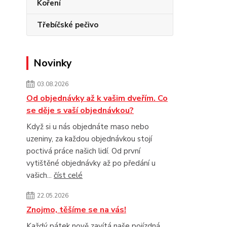
Koření
Třebíčské pečivo
Novinky
03.08.2026
Od objednávky až k vašim dveřím. Co
se děje s vaší objednávkou?
Když si u nás objednáte maso nebo
uzeniny, za každou objednávkou stojí
poctivá práce našich lidí. Od první
vytištěné objednávky až po předání u
vašich...
číst celé
22.05.2026
Znojmo, těšíme se na vás!
Každý pátek nově zavítá naše pojízdná