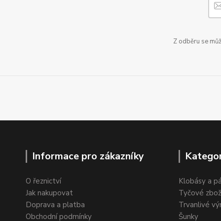
Z odběru se může
Informace pro zákazníky
Kategor
O řeznictví
Klobásy a p
Jak nakupovat
Tyčové zbož
Doprava a platba
Trvanlivé vý
Obchodní podmínky
Šunky