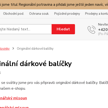
i jsme titul Regionální potravina a přidali jsme ještě jeden navíc, v
Obchodní pod.
Ochrana souk.
Pojízdné prodejny
Prodejny a kont
Nevíte
Hledat
+420
(Po-Pá
ovinky
Originální dárkové balíčky
inální dárkové balíčky
1
mi se svátky jsme pro vás připravili originální dárkové balíčky. Ba
našem e-shopu.
enářský mlsoun
zenářský mlsoun