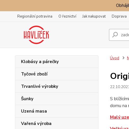
Obhájil
Regionální potravina
O řeznictví
Jak nakupovat
Doprava
Úvod
N
Klobásy a párečky
Orig
Tyčové zboží
Trvanlivé výrobky
22.10.202
S blížící
Šunky
domu na 
Uzená masa
Malý uz
Vařená výroba
Velký u