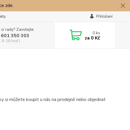
íce zde.
akty
Přihlášení
 si rady? Zavolejte.
0
ks
 601 350 303
za
0 Kč
, 8-16 hod.)
líčky si můžete koupit u nás na prodejně nebo objednat