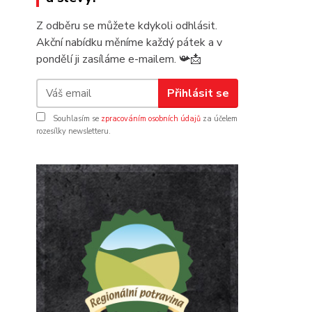
Z odběru se můžete kdykoli odhlásit.
Akční nabídku měníme každý pátek a v
pondělí ji zasíláme e-mailem.
📯
📩
Přihlásit se
Souhlasím se
zpracováním osobních údajů
za účelem
rozesílky newsletteru.