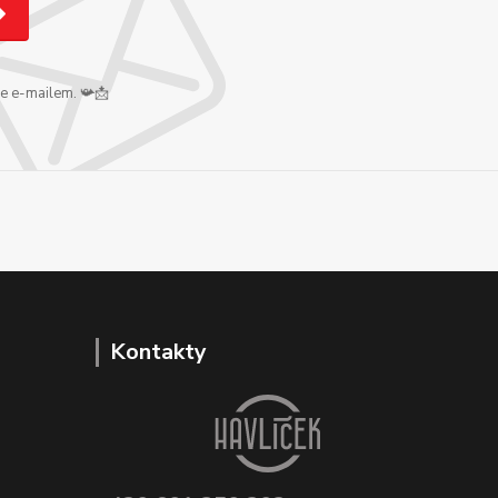
me e-mailem. 📯📩
Kontakty