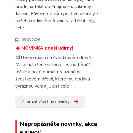
prodejna také do Znojma – u cukrárny
Jasmín. Přivezeme vám poctivé uzeniny z
našeho rodinného řeznictví z Třebí...
číst
celé
09.03.2026
🔥 NOVINKA z naší udírny!
🥓 Uzené maso na švestkovém dřevě
Maso naložené suchou cestou téměř
měsíc a poté pomalu zauzené na
švestkovém dřevě, které mu dodává
výraznou vůni a j...
číst celé
Zobrazit všechny novinky
Nepropásněte novinky, akce
a slevy!