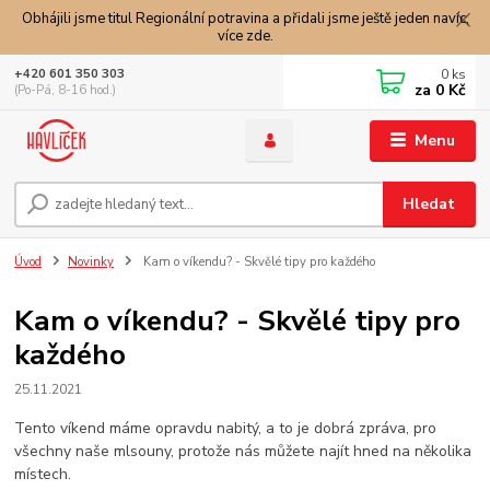
Obhájili jsme titul Regionální potravina a přidali jsme ještě jeden navíc,
více zde.
0
ks
+420 601 350 303
za
0 Kč
(Po-Pá, 8-16 hod.)
Menu
Hledat
Úvod
Novinky
Kam o víkendu? - Skvělé tipy pro každého
Kam o víkendu? - Skvělé tipy pro
každého
25.11.2021
Tento víkend máme opravdu nabitý, a to je dobrá zpráva, pro
všechny naše mlsouny, protože nás můžete najít hned na několika
místech.