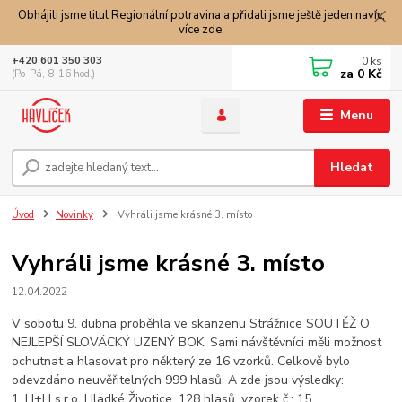
Obhájili jsme titul Regionální potravina a přidali jsme ještě jeden navíc,
více zde.
0
ks
+420 601 350 303
za
0 Kč
(Po-Pá, 8-16 hod.)
Menu
Hledat
Úvod
Novinky
Vyhráli jsme krásné 3. místo
Vyhráli jsme krásné 3. místo
12.04.2022
V sobotu 9. dubna proběhla ve skanzenu Strážnice SOUTĚŽ O
NEJLEPŠÍ SLOVÁCKÝ UZENÝ BOK. Sami návštěvníci měli možnost
ochutnat a hlasovat pro některý ze 16 vzorků. Celkově bylo
odevzdáno neuvěřitelných 999 hlasů. A zde jsou výsledky:
1. H+H s.r.o. Hladké Životice, 128 hlasů, vzorek č.: 15