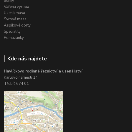
Šunky
Vařená výroba
Uzená masa
Syrová masa
Aspikové dorty
Speciality
Pomazánky
Kde nás najdete
Havlíčkovo rodinné řeznictví a uzenářství
Karlovo náměstí 14,
Třebíč 674 01