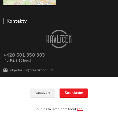
Kontakty
+420 601 350 303
(Po-Pá, 8-16 hod.)
objednavky@reznikdomu.cz
Souhlasím
Nastavení
Vytvořilo TOHLETO studio
Souhlas můžete odmítnout
zde
.
Vytvořeno na
Eshop-rychle.cz