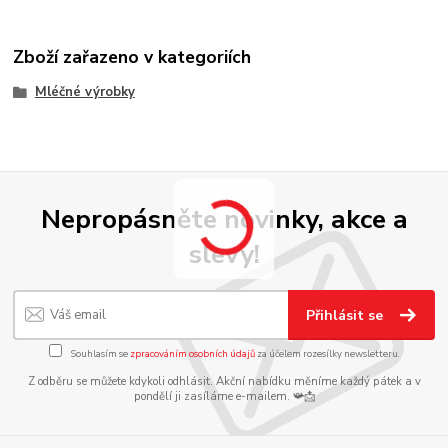
Zboží zařazeno v kategoriích
Mléčné výrobky
Nepropásněte novinky, akce a
slevy!
Přihlásit se
Souhlasím se
zpracováním osobních údajů
za účelem rozesílky newsletteru.
Z odběru se můžete kdykoli odhlásit. Akční nabídku měníme každý pátek a v
pondělí ji zasíláme e-mailem. 📯📩