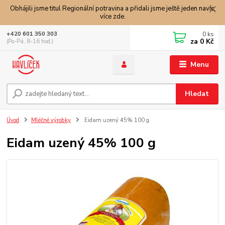
Obhájili jsme titul Regionální potravina a přidali jsme ještě jeden navíc,
více zde.
0
ks
+420 601 350 303
za
0 Kč
(Po-Pá, 8-16 hod.)
Menu
Hledat
Úvod
Mléčné výrobky
Eidam uzený 45% 100 g
Eidam uzený 45% 100 g