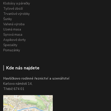
Klobásy a párečky
Tyčové zboží
Trvanlivé výrobky
Šunky
Vařená výroba
Uzená masa
Syrová masa
Aspikové dorty
Speciality
Pomazánky
Kde nás najdete
Havlíčkovo rodinné řeznictví a uzenářství
Karlovo náměstí 14,
Třebíč 674 01