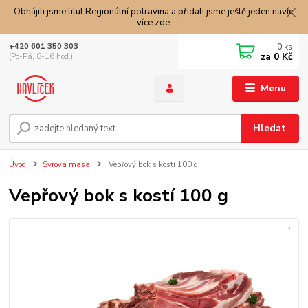
Obhájili jsme titul Regionální potravina a přidali jsme ještě jeden navíc,
více zde.
0
ks
+420 601 350 303
za
0 Kč
(Po-Pá, 8-16 hod.)
Menu
Hledat
Úvod
Syrová masa
Vepřový bok s kostí 100 g
Vepřový bok s kostí 100 g