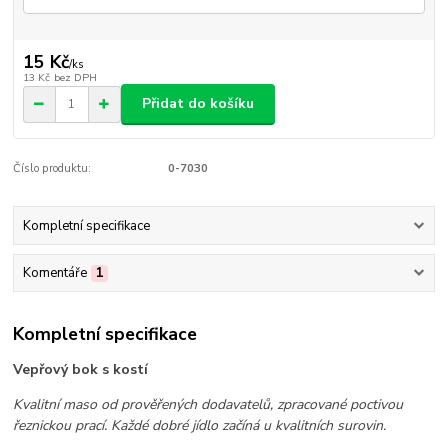
15 Kč
/
ks
13 Kč
bez DPH
Přidat do košíku
Číslo produktu:
0-7030
Kompletní specifikace
Komentáře
1
Kompletní specifikace
Vepřový bok s kostí
Kvalitní maso od prověřených dodavatelů, zpracované poctivou
řeznickou prací. Každé dobré jídlo začíná u kvalitních surovin.